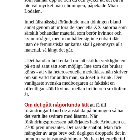
lite väl mycket män i tidningen, påpekade Mian
Lodalen.
Innehållsmässigt förändrade man tidningen bland
annat genom att införa de speciella XX-sidorna som
särskilt behandlar material som berör kvinnor och
kvinnofrågor, men man håller sig inte enbart där
utan de feministiska tankarna skall genomsyra allt
material, så långt det går.
- Det handlar helt enkelt om att skildra verkligheten
på ett så sant sätt som möjligt. Inte som det brukar
göras - att vita heterosexuella medelklassmän skriver
om sin värld för andra män, sa Josefin Brink. Den
vanligaste svenska medborgaren är faktiskt en
offentliganställd kvinna mellan trettio och sextiofem
år.
Om det gått någorlunda lätt
att få till
förändringar bland de anställda på tidningen så har
det varit lite svårare med läsarna. När
förändringsprocessen påbörjades hade Arbetaren ca
2700 prenumeranter. Det rasade snabbt. Man fick
mängder av arga brev och dagligen droppade det in
prenumerationsuppsägningar. Nu har det emellertid