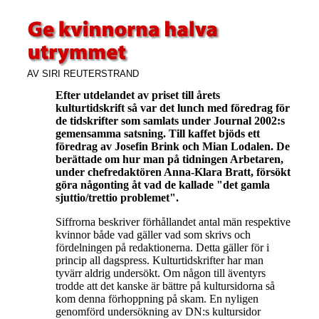
AV SIRI REUTERSTRAND
Efter utdelandet av priset till årets
kulturtidskrift så var det lunch med föredrag för
de tidskrifter som samlats under Journal 2002:s
gemensamma satsning. Till kaffet bjöds ett
föredrag av Josefin Brink och Mian Lodalen. De
berättade om hur man på tidningen Arbetaren,
under chefredaktören Anna-Klara Bratt, försökt
göra någonting åt vad de kallade "det gamla
sjuttio/trettio problemet".
Siffrorna beskriver förhållandet antal män respektive
kvinnor både vad gäller vad som skrivs och
fördelningen på redaktionerna. Detta gäller för i
princip all dagspress. Kulturtidskrifter har man
tyvärr aldrig undersökt. Om någon till äventyrs
trodde att det kanske är bättre på kultursidorna så
kom denna förhoppning på skam. En nyligen
genomförd undersökning av DN:s kultursidor