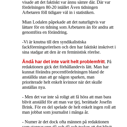
visade att det faktiskt var ännu sämre där. Där var
fördelningen 80-20 istället Även tidningen
Arbetaren föll tidigare väl in i statistiken.
Mian Lodalen påpekade att det naturligtvis var
lättare för en tidning som Arbetaren än för andra att
genomföra en förändring.
-Vi är knutna till den syndikalistiska
fackföreningsrörelsen och den har faktiskt inskrivet i
sina stadgar att den är en feministisk rörelse.
Ändå har det inte varit helt problemfritt
. På
redaktionen gick det förhållandevis lätt. Man har
kunnat förändra procentfördelningen bland de
anställda utan att ge någon sparken, man
prioriterade helt enkelt kvinnor när det skulle
anställas nya.
- Men det var inte så roligt att få höra att man bara
blivit anställd för att man var tjej, berättade Josefin
Brink. För en del spelade de helt enkelt ingen roll att
man jobbat som journalist i många år.
- Numer är det dock ofta männen på redaktionen
som stannar upp då och då och tycker att det blivit