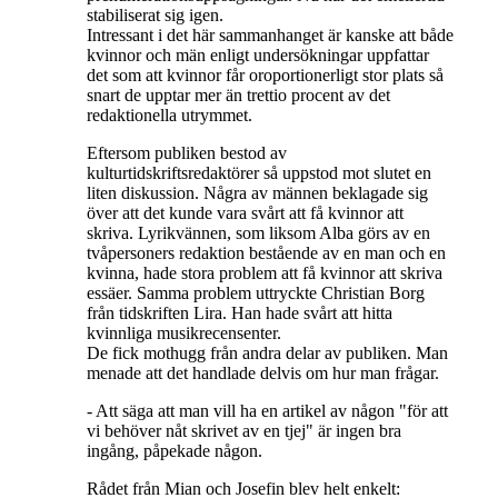
stabiliserat sig igen.
Intressant i det här sammanhanget är kanske att både
kvinnor och män enligt undersökningar uppfattar
det som att kvinnor får oroportionerligt stor plats så
snart de upptar mer än trettio procent av det
redaktionella utrymmet.
Eftersom publiken bestod av
kulturtidskriftsredaktörer så uppstod mot slutet en
liten diskussion. Några av männen beklagade sig
över att det kunde vara svårt att få kvinnor att
skriva. Lyrikvännen, som liksom Alba görs av en
tvåpersoners redaktion bestående av en man och en
kvinna, hade stora problem att få kvinnor att skriva
essäer. Samma problem uttryckte Christian Borg
från tidskriften Lira. Han hade svårt att hitta
kvinnliga musikrecensenter.
De fick mothugg från andra delar av publiken. Man
menade att det handlade delvis om hur man frågar.
- Att säga att man vill ha en artikel av någon "för att
vi behöver nåt skrivet av en tjej" är ingen bra
ingång, påpekade någon.
Rådet från Mian och Josefin blev helt enkelt: