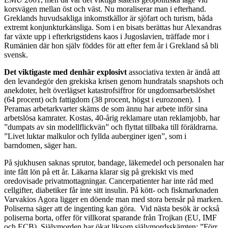
korsvägen mellan öst och väst. Nu moraliserar man i efterhand.
Greklands huvudsakliga inkomstkällor är sjöfart och turism, båda
extremt konjunkturkänsliga. Som i en bisats berättas hur Alexandras
far växte upp i efterkrigstidens kaos i Jugoslavien, träffade mor i
Rumänien där hon själv föddes för att efter fem år i Grekland så bli
svensk.
Det viktigaste med denhär explosivt
associativa texten är ändå att
den levandegör den grekiska krisen genom hundratals snapshots och
anekdoter, helt överlägset katastrofsiffror för ungdomsarbetslöshet
(64 procent) och fattigdom (38 procent, högst i eurozonen). I
Peramas arbetarkvarter skäms de som ännu har arbete inför sina
arbetslösa kamrater. Kostas, 40-årig reklamare utan reklamjobb, har
”dumpats av sin modellflickvän” och flyttat tillbaka till föräldrarna.
”Livet luktar malkulor och fyllda auberginer igen”, som i
barndomen, säger han.
På sjukhusen saknas sprutor, bandage, läkemedel och personalen har
inte fått lön på ett år. Läkarna klarar sig på grekiskt vis med
oredovisade privatmottagningar. Cancerpatienter har inte råd med
cellgifter, diabetiker får inte sitt insulin. På kött- och fiskmarknaden
Varvakios Agora ligger en döende man med stora bensår på marken.
Poliserna säger att de ingenting kan göra. Vid nästa besök är också
poliserna borta, offer för villkorat sparande från Trojkan (EU, IMF
och ECB). Självmorden har ökat liksom självmordsskämten: ”Förr