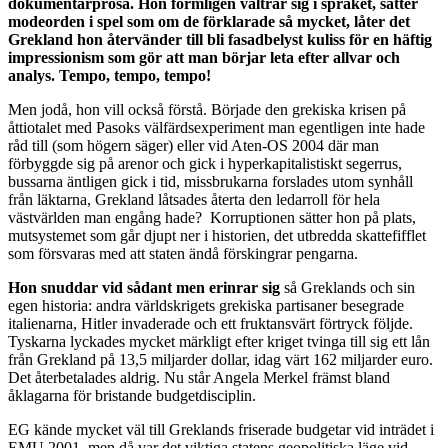
dokumentärprosa. Hon formligen vältrar sig i språket, sätter
modeorden i spel som om de förklarade så mycket, låter det
Grekland hon återvänder till bli fasadbelyst kuliss för en häftig
impressionism som gör att man börjar leta efter allvar och
analys. Tempo, tempo, tempo!
Men jodå, hon vill också förstå. Började den grekiska krisen på
åttiotalet med Pasoks välfärdsexperiment man egentligen inte hade
råd till (som högern säger) eller vid Aten-OS 2004 där man
förbyggde sig på arenor och gick i hyperkapitalistiskt segerrus,
bussarna äntligen gick i tid, missbrukarna forslades utom synhåll
från läktarna, Grekland låtsades återta den ledarroll för hela
västvärlden man engång hade? Korruptionen sätter hon på plats,
mutsystemet som går djupt ner i historien, det utbredda skattefifflet
som försvaras med att staten ändå förskingrar pengarna.
Hon snuddar vid sådant men erinrar sig
så Greklands och sin
egen historia: andra världskrigets grekiska partisaner besegrade
italienarna, Hitler invaderade och ett fruktansvärt förtryck följde.
Tyskarna lyckades mycket märkligt efter kriget tvinga till sig ett lån
från Grekland på 13,5 miljarder dollar, idag värt 162 miljarder euro.
Det återbetalades aldrig. Nu står Angela Merkel främst bland
åklagarna för bristande budgetdisciplin.
EG kände mycket väl till Greklands friserade budgetar vid inträdet i
EMU 2001, men då var det viktiga statens geopolitiska läge vid