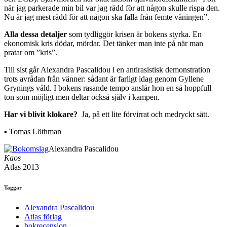
när jag parkerade min bil var jag rädd för att någon skulle rispa den.
Nu är jag mest rädd för att någon ska falla från femte våningen”.
Alla dessa detaljer
som tydliggör krisen är bokens styrka. En
ekonomisk kris dödar, mördar. Det tänker man inte på när man
pratar om ”kris”.
Till sist går Alexandra Pascalidou i en antirasistisk demonstration
trots avrådan från vänner: sådant är farligt idag genom Gyllene
Grynings våld. I bokens rasande tempo anslår hon en så hoppfull
ton som möjligt men deltar också själv i kampen.
Har vi blivit klokare?
Ja, på ett lite förvirrat och medryckt sätt.
▪ Tomas Löthman
Alexandra Pascalidou
Kaos
Atlas 2013
Taggar
Alexandra Pascalidou
Atlas förlag
bokrecension