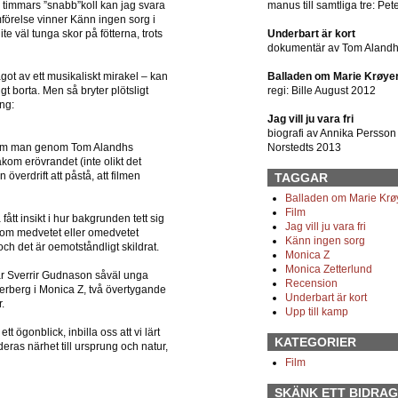
 timmars ”snabb”koll kan jag svara
manus till samtliga tre: Pete
mförelse vinner Känn ingen sorg i
e väl tunga skor på fötterna, trots
Underbart är kort
dokumentär av Tom Aland
ot av ett musikaliskt mirakel – kan
Balladen om Marie Krøye
 borta. Men så bryter plötsligt
regi: Bille August 2012
ng:
Jag vill ju vara fri
biografi av Annika Persson
 som man genom Tom Alandhs
Norstedts 2013
kom erövrandet (inte olikt det
överdrift att påstå, att filmen
TAGGAR
Balladen om Marie Krø
Film
fått insikt i hur bakgrunden tett sig
Jag vill ju vara fri
 som medvetet eller omedvetet
Känn ingen sorg
och det är oemotståndligt skildrat.
Monica Z
Monica Zetterlund
ar Sverrir Gudnason såväl unga
Recension
rberg i Monica Z, två övertygande
Underbart är kort
.
Upp till kamp
t ögonblick, inbilla oss att vi lärt
KATEGORIER
ras närhet till ursprung och natur,
Film
SKÄNK ETT BIDRAG 