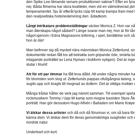
den Spike Lee-liknande senare produktionen saknar? Efter en fyra
nej. Båda filmerna har stora kvaliteter, men vid en välmotiverad jä
temperamentet. Sju år efteråt tycks Upp till kamp trampa fram med lit
den realpoetiska historieskrivning den åstadkom.
Långt intrikatare problemställningar
väcker Monica Z. Hon var någ
man återskapa något sådant? Länge svarar man nej, hon är för långt
något igenom i Edna Magnasons tolkning, i spel, berättelse och så
hon är där!
Man befinner sig då mycket nära människan Monica Zetterlund,
dokumentär redan fått lov att betrakta som gripande öde, smärta ba
intagande porträttet av Lena Nyman i bokform nyligen). Det är ingen 
slutar i triumf.
Att för ett par timmar
ha fått leva dåtid. Att under några minuter ha 
för blomsten som slog ut: Zetterlunds pappas ofullgångna talang,
sugits upp och bragts till mognad av dottern. Det är viktiga insikter 
Många trådar håller de verk jag nämnt samman. Till exempel spel
rockmusikern Tommy i Upp till kamp som mogne basisten Sture Åke
porträtt. Han gör dessutom Hugo Alfvén i Balladen om Marie Krøyer
Vi älskar dessa artister
och då och då förunnas vi, om så bara för et
känna dem. Vi älskar dem för deras genomskinliga svagheter och de
nordisk natur.
Underbart och kort.