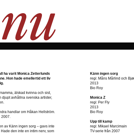
kall ha varit Monica Zetterlunds
Känn ingen sorg
ne. Hon hade emellertid ett liv
regi: Måns Mårlind och Bjø
ig.
2013
Bio Roy
, mamma, älskad kvinna och sist,
am djupt avhållna svenska artister,
Monica Z
en.
regi: Per Fly
2013
ndra handlar om Håkan Hellström.
Bio Roy
n 2007.
Upp till kamp
n av Känn ingen sorg – gavs inte
regi: Mikael Marcimain
? Hade den inte en intim nerv, som
TV-serie från 2007