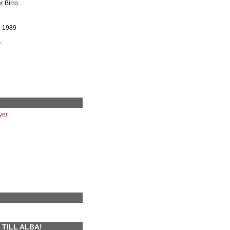
r Birro
h 1989
r
yer
TILL ALBA!