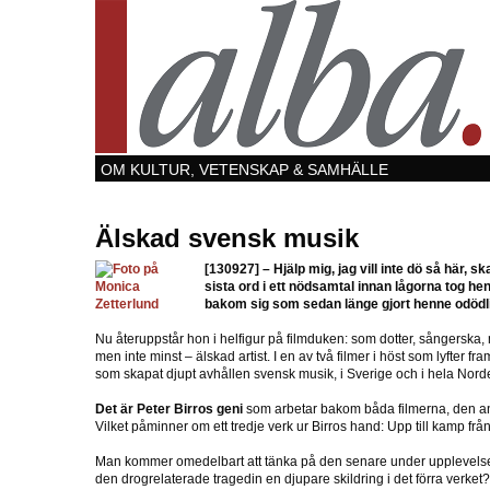
OM KULTUR, VETENSKAP & SAMHÄLLE
Älskad svensk musik
[130927]
– Hjälp mig, jag vill inte dö så här, s
sista ord i ett nödsamtal innan lågorna tog hen
bakom sig som sedan länge gjort henne odödl
Nu återuppstår hon i helfigur på filmduken: som dotter, sångerska
men inte minst – älskad artist. I en av två filmer i höst som lyfter fr
som skapat djupt avhållen svensk musik, i Sverige och i hela Nord
Det är Peter Birros geni
som arbetar bakom båda filmerna, den a
Vilket påminner om ett tredje verk ur Birros hand: Upp till kamp frå
Man kommer omedelbart att tänka på den senare under upplevelse
den drogrelaterade tragedin en djupare skildring i det förra verket