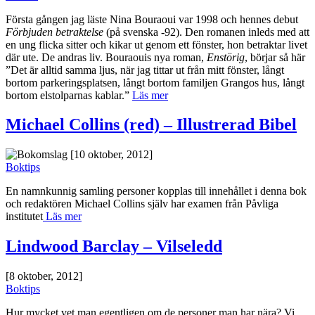
Första gången jag läste Nina Bouraoui var 1998 och hennes debut
Förbjuden betraktelse
(på svenska -92). Den romanen inleds med att
en ung flicka sitter och kikar ut genom ett fönster, hon betraktar livet
där ute. De andras liv. Bouraouis nya roman,
Enstörig
, börjar så här
”Det är alltid samma ljus, när jag tittar ut från mitt fönster, långt
bortom parkeringsplatsen, långt bortom familjen Grangos hus, långt
bortom elstolparnas kablar.”
Läs mer
Michael Collins (red) – Illustrerad Bibel
[10 oktober, 2012]
Boktips
En namnkunnig samling personer kopplas till innehållet i denna bok
och redaktören Michael Collins själv har examen från Påvliga
institutet
Läs mer
Lindwood Barclay – Vilseledd
[8 oktober, 2012]
Boktips
Hur mycket vet man egentligen om de personer man har nära? Vi