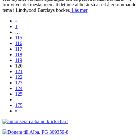
tror vi vet det mesta, men att det inte alltid är så är ett återkommande
tema i Lindwood Barclays böcker.
Läs mer
«
1
…
115
116
117
118
119
120
121
122
123
124
125
…
175
»