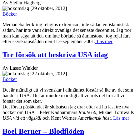
Av Stefan Hagberg
[29 oktober, 2012]
Böcker
Mediadebatter kring religiös extremism, inte sällan en islamistisk
sådan, har inte varit direkt ovanliga det senaste decenniet. Jag tror
man kan säga att det, om inte började så åtminstone, tog rejäl fart
efter skyskrapsdåden den 11:e september 2001.
Läs mer
Tre försök att beskriva USA idag
Av Lasse Winkler
[22 oktober, 2012]
Böcker
Det är märkligt att vi svenskar i allmänhet förstår så lite av det som
händer i USA. Det är mindre märkligt att vi trots det tror att vi
förstår det som sker.
Det första påståendet är slutsatsen jag drar efter att ha läst tre nya
böcker om USA – Peter Kadhammars
Route 66
, Mikael Törnwalls
USA vid ett vägskäl
och Kent Wernes
Amerikansk höst
.
Läs mer
Boel Berner – Blodflöden