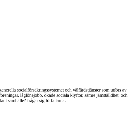
generella socialförsäkringssystemet och välfärdstjänster som utförs av
öreningar, låglönejobb, ökade sociala klyftor, sämre jämställdhet, och
dant samhälle? frågar sig författarna.