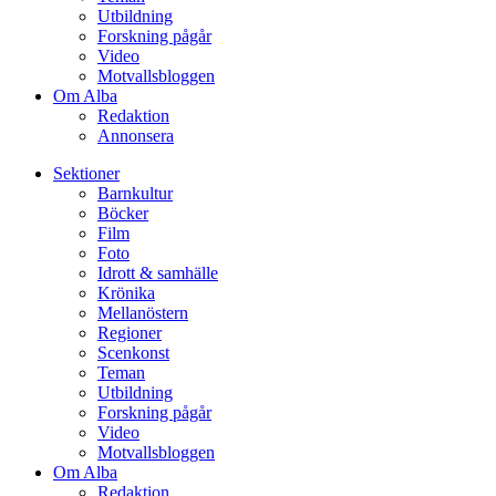
Utbildning
Forskning pågår
Video
Motvallsbloggen
Om Alba
Redaktion
Annonsera
Sektioner
Barnkultur
Böcker
Film
Foto
Idrott & samhälle
Krönika
Mellanöstern
Regioner
Scenkonst
Teman
Utbildning
Forskning pågår
Video
Motvallsbloggen
Om Alba
Redaktion