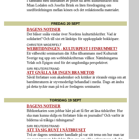
I samband med utdelandet av priset till årets kulturtidskrift höll
Mian Lodalen och Josefin Brink en liten föredragning om
snedfördelningen mellan könen och det redaktionella materialet.
Extra
FREDAG 20 SEPT
Extra
DAGENS NOTISER
Det blåser snåla vindar över Nordens kulturtidskrifter. Vad är
solidaritet? Och till sist ett länktips för uppkopplade bokköpare.
Extra
CHRISTER WIGERFELT
WEBBTIDNINGEN - KULTURPEST I FINRUMMET?
Ett välbesökt seminarium där Alba tillsammans med Kulturnät
Sverige tog upp om webbtidskrifternas villkor. Nättidningarna
Yelah och Epigon stod för det ungdomliga perspektivet.
Extra
SIRI REUTERSTRAND
ATT GNÄLLA ÄR INGEN BRA METOD
Såväl författare som akademiker och kritiker är rörande eniga om att
barnlitteraturen är styvmoderligt behandlad i media. Dags att ändra
på detta tyckte man på två av fredagens seminarier.
TORSDAG 19 SEPT
Extra
DAGENS NOTISER
Bibliotekarien som jobbar hårt på att få fler att läsa tidskrifter. Hur
ska man kunna skilja en författare från en journalist? Och varför är
bilderna så tråkiga i tidningarna?
Extra
SIRI REUTERSTRAND
ATT TA SIG RUNT I NÄTBRUSET
Två av dagens seminarier handlade på var sitt tema om hur man tar