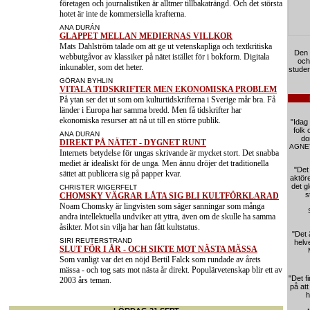
företagen och journalistiken är alltmer tillbakaträngd. Och det största
hotet är inte de kommersiella krafterna.
Extra
ANA DURÁN
GLAPPET MELLAN MEDIERNAS VILLKOR
Mats Dahlström talade om att ge ut vetenskapliga och textkritiska
Den 
webbutgåvor av klassiker på nätet istället för i bokform. Digitala
och
inkunabler, som det heter.
studer
Extra
GÖRAN BYHLIN
VITALA TIDSKRIFTER MEN EKONOMISKA PROBLEM
På ytan ser det ut som om kulturtidskrifterna i Sverige mår bra. Få
länder i Europa har samma bredd. Men få tidskrifter har
ekonomiska resurser att nå ut till en större publik.
"Idag
folk 
Extra
ANA DURAN
do
DIREKT PÅ NÄTET - DYGNET RUNT
AGNE
Internets betydelse för ungas skrivande är mycket stort. Det snabba
mediet är idealiskt för de unga. Men ännu dröjer det traditionella
"Det
sättet att publicera sig på papper kvar.
aktöre
det g
Extra
CHRISTER WIGERFELT
s
CHOMSKY VÄGRAR LÅTA SIG BLI KULTFÖRKLARAD
Noam Chomsky är lingvisten som säger sanningar som många
andra intellektuella undviker att yttra, även om de skulle ha samma
åsikter. Mot sin vilja har han fått kultstatus.
"Det 
Extra
SIRI REUTERSTRAND
helv
SLUT FÖR I ÅR - OCH SIKTE MOT NÄSTA MÄSSA
Som vanligt var det en nöjd Bertil Falck som rundade av årets
mässa - och tog sats mot nästa år direkt. Populärvetenskap blir ett av
"Det f
2003 års teman.
på at
h