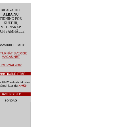
BILAGA TILL
ALBA.NU
TIDNING FÖR
KULTUR,
VETENSKAP
CH SAMHÄLLE
 SAMARBETE MED:
LTURNÄT SVERIGE
MAGASINET
JOURNAL2002
EBBTIDSKRIFTER
till 62 kulturtidskrifter
ätet hittar du
>>Här
DAGENS BILD
SÖNDAG