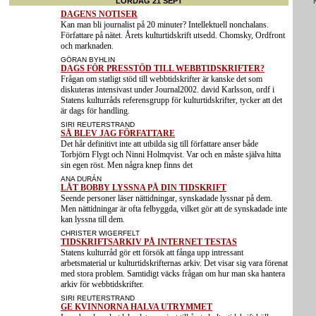
LÖRDAG 21 SEPT
Extra
DAGENS NOTISER
Kan man bli journalist på 20 minuter? Intellektuell nonchalans.
Författare på nätet. Årets kulturtidskrift utsedd. Chomsky, Ordfront
och marknaden.
Extra
GÖRAN BYHLIN
DAGS FÖR PRESSTÖD TILL WEBBTIDSKRIFTER?
Frågan om statligt stöd till webbtidskrifter är kanske det som
diskuteras intensivast under Journal2002. david Karlsson, ordf i
Statens kulturråds referensgrupp för kulturtidskrifter, tycker att det
är dags för handling.
Extra
SIRI REUTERSTRAND
SÅ BLEV JAG FÖRFATTARE
Det hår definitivt inte att utbilda sig till författare anser både
Torbjörn Flygt och Ninni Holmqvist. Var och en måste själva hitta
sin egen röst. Men några knep finns det
Extra
ANA DURÁN
LÅT BOBBY LYSSNA PÅ DIN TIDSKRIFT
Seende personer läser nättidningar, synskadade lyssnar på dem.
Men nättidningar är ofta felbyggda, vilket gör att de synskadade inte
kan lyssna till dem.
Extra
CHRISTER WIGERFELT
TIDSKRIFTSARKIV PÅ INTERNET TESTAS
Statens kulturråd gör ett försök att fånga upp intressant
arbetsmaterial ur kulturtidskrifternas arkiv. Det visar sig vara förenat
med stora problem. Samtidigt väcks frågan om hur man ska hantera
arkiv för webbtidskrifter.
Extra
SIRI REUTERSTRAND
GE KVINNORNA HALVA UTRYMMET