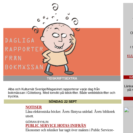
O
I
KU
W
TIDSKRIFTSEXTRA
Länkar 
Alba och Kulturnät Sverige/Magasinet rapporterar varje dag från
på n
bokmässan i Göteborg. Med tonvikt på tidskrifter. Både webbtidskrifter och
tryckta.
SÖNDAG 22 SEPT
Extra
NOTISER
Låna elektroniska böcker. Årets flintyxa utdelad. Årets bibliotek
utsett.
Extra
GÖRAN BYHLIN
PUBLIC SERVICE HOTAS INIFRÅN
Ekonomer och tekniker har tagit över makten i Public Servicee-