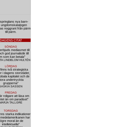
springlans nya barn-
 ungdomskatalogen
as noggrant från pärm
till pärm.
DAGENS CITAT
SÖNDAG
 erbjuds mediasmet till
och god journalistik till
m som kan betala"
TA LINDBLOM HULTÉN
LÖRDAG
 finns två strategiska
r i dagens storstäder,
lobala kapitalet och de
tora undertryckta
grupperna"
SASKIA SASSEN
FREDAG
är roligare att läsa om
etet än om paradiset"
MARJA TALLGRE
TORSDAG
inns starka indikationer
t medelamerikanen har
ögre moral än de
intellektuella"