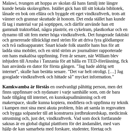
Malawi, tvungen att hoppa av skolan då hans familj inte längre
kunde betala skolavgiften. Istället gick han till sitt lokala bibliotek,
lånade en bok om ellära och byggde ett eget vindkraftverk, trots att
vänner och grannar skrattade åt honom. Det enda stället han kunde
få tag i material var på soptippen, och därför använde han ett
gammalt traktorblad, några plaströr, en cykelram, plastkorkar och en
dynamo till sitt fem meter höga vindkraftverk. Det fungerade faktiskt
och genererade tillräckligt med ström för att driva fyra glödlampor
och två radioapparater. Snart köade folk utanför hans hus för att
ladda sina mobiler, och en strid ström av journalister rapporterade
om hans makalösa uppfinning. Fem år senare, när William blev
inbjuden till Arusha i Tanzania för att hålla en TED-föreläsning, fick
han använda en dator för första gången. ”Jag hade aldrig sett
internet”, skulle han berätta senare. ”Det var helt otroligt. […] Jag
googlade vindkraftverk och hittade så” mycket information.”
Kamkwamba är förstås
en osedvanligt påhittig person, men det
finns uppfinnare och nydanare i varje samhälle som, om de bara
hade tillgång till internet, en kunskapsallmänning och ett
makerspace, skulle kunna kopiera, modifiera och uppfinna ny teknik
i kampen mot sina mest akuta problem, från att samla in regnvatten
och bygga solpaneler till att konstruera jordbruksredskap, medicinsk
utrustning och, just det, vindkraftverk. Vad som dock fortfarande
saknas är en global digital plattform för det ändamålet, med vars
hjälp de kan samarbeta med forskare, studenter, företag och