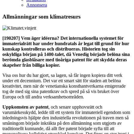
Annonsera
Allmänningar som klimatresurs
[190207]
Vem äger idéerna? Det internationella systemet för
immaterialrätt har under hundratals år legat till grund för hur
kunskap kontrolleras och distribueras. Historien tog sin
oskyldiga början på 1400-talet, då Venedig började belöna sina
berömda glasblåsare med tioåriga patent för att skydda deras
skapelser från billiga kopior.
Visa oss hur du har gjort, sa lagen, så får ingen kopiera ditt verk
under ett decennium. Det var ett smart sätt för staden att belöna
kreativitet, men när de venetianska konsthantverkarna emigrerade
tog de med sig sina patentkrav och spred på så vis bruket över
Europa och till andra verksamhetsområden.
Uppkomsten av patent
, och senare upphovsrätt och
varumärkesskydd, ledde till ett system för immateriell egendom som
inledningsvis hjälpte den industriella revolutionen på traven men så
småningom började inkräkta på den allmänning som utgjorts av
traditionellt kunnande, då allt fler patent började syfta till att
monopolisera kollektivt utvecklad kunskap. Det finns en stor ironi i