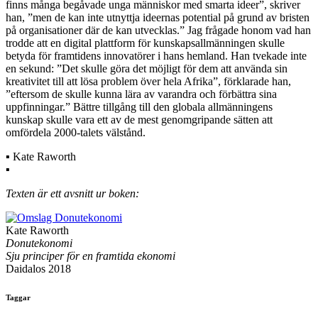
finns många begåvade unga människor med smarta ideer”, skriver
han, ”men de kan inte utnyttja ideernas potential på grund av bristen
på organisationer där de kan utvecklas.” Jag frågade honom vad han
trodde att en digital plattform för kunskapsallmänningen skulle
betyda för framtidens innovatörer i hans hemland. Han tvekade inte
en sekund: ”Det skulle göra det möjligt för dem att använda sin
kreativitet till att lösa problem över hela Afrika”, förklarade han,
”eftersom de skulle kunna lära av varandra och förbättra sina
uppfinningar.” Bättre tillgång till den globala allmänningens
kunskap skulle vara ett av de mest genomgripande sätten att
omfördela 2000-talets välstånd.
▪ Kate Raworth
▪
Texten är ett avsnitt ur boken:
Kate Raworth
Donutekonomi
Sju principer för en framtida ekonomi
Daidalos 2018
Taggar