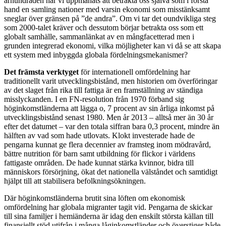
århundraden har vi uppmanats att betrakta oss själva som i första
hand en samling nationer med varsin ekonomi som misstänksamt
sneglar över gränsen på ”de andra”. Om vi tar det oundvikliga steg
som 2000-talet kräver och dessutom börjar betrakta oss som ett
globalt samhälle, sammanlänkat av en mångfacetterad men i
grunden integrerad ekonomi, vilka möjligheter kan vi då se att skapa
ett system med inbyggda globala fördelningsmekanismer?
Det främsta verktyget
för internationell omfördelning har
traditionellt varit utvecklingsbistånd, men historien om överföringar
av det slaget från rika till fattiga är en framställning av ständiga
misslyckanden. I en FN-resolution från 1970 förband sig
höginkomstländerna att lägga o, 7 procent av sin årliga inkomst på
utvecklingsbistånd senast 1980. Men år 2013 – alltså mer än 30 år
efter det datumet – var den totala siffran bara 0,3 procent, mindre än
hälften av vad som hade utlovats. Klokt investerade hade de
pengarna kunnat ge flera decennier av framsteg inom mödravård,
bättre nutrition för barn samt utbildning för flickor i världens
fattigaste områden. De hade kunnat stärka kvinnor, bidra till
människors försörjning, ökat det nationella välståndet och samtidigt
hjälpt till att stabilisera befolkningsökningen.
Där höginkomstländerna brutit sina löften om ekonomisk
omfördelning har globala migranter tagit vid. Pengarna de skickar
till sina familjer i hemiänderna är idag den enskilt största källan till
finansiellt stöd utifrån i många låginkomstländer och överstiger både