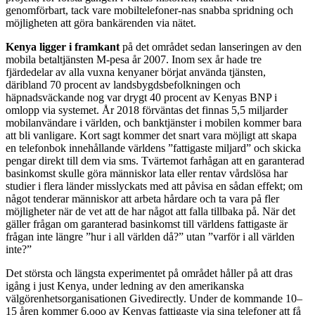
genomförbart, tack vare mobiltelefoner-nas snabba spridning och
möjligheten att göra bankärenden via nätet.
Kenya ligger i framkant
på det området sedan lanseringen av den
mobila betaltjänsten M-pesa år 2007. Inom sex år hade tre
fjärdedelar av alla vuxna kenyaner börjat använda tjänsten,
däribland 70 procent av landsbygdsbefolkningen och
häpnadsväckande nog var drygt 40 procent av Kenyas BNP i
omlopp via systemet. År 2018 förväntas det finnas 5,5 miljarder
mobilanvändare i världen, och banktjänster i mobilen kommer bara
att bli vanligare. Kort sagt kommer det snart vara möjligt att skapa
en telefonbok innehållande världens ”fattigaste miljard” och skicka
pengar direkt till dem via sms. Tvärtemot farhågan att en garanterad
basinkomst skulle göra människor lata eller rentav vårdslösa har
studier i flera länder misslyckats med att påvisa en sådan effekt; om
något tenderar människor att arbeta hårdare och ta vara på fler
möjligheter när de vet att de har något att falla tillbaka på. När det
gäller frågan om garanterad basinkomst till världens fattigaste är
frågan inte längre ”hur i all världen då?” utan ”varför i all världen
inte?”
Det största och längsta experimentet på området håller på att dras
igång i just Kenya, under ledning av den amerikanska
välgörenhetsorganisationen Givedirectly. Under de kommande 10–
15 åren kommer 6.ooo av Kenyas fattigaste via sina telefoner att få