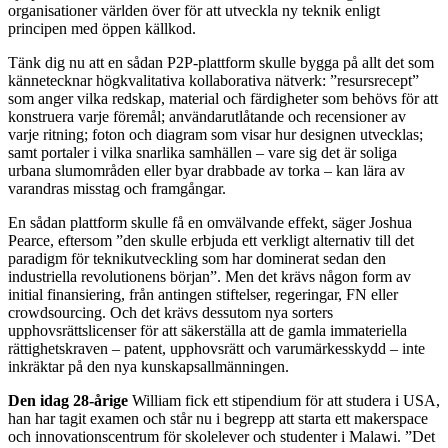
organisationer världen över för att utveckla ny teknik enligt
principen med öppen källkod.
Tänk dig nu att en sådan P2P-plattform skulle bygga på allt det som
kännetecknar högkvalitativa kollaborativa nätverk: ”resursrecept”
som anger vilka redskap, material och färdigheter som behövs för att
konstruera varje föremål; användarutlåtande och recensioner av
varje ritning; foton och diagram som visar hur designen utvecklas;
samt portaler i vilka snarlika samhällen – vare sig det är soliga
urbana slumområden eller byar drabbade av torka – kan lära av
varandras misstag och framgångar.
En sådan plattform skulle få en omvälvande effekt, säger Joshua
Pearce, eftersom ”den skulle erbjuda ett verkligt alternativ till det
paradigm för teknikutveckling som har dominerat sedan den
industriella revolutionens början”. Men det krävs någon form av
initial finansiering, från antingen stiftelser, regeringar, FN eller
crowdsourcing. Och det krävs dessutom nya sorters
upphovsrättslicenser för att säkerställa att de gamla immateriella
rättighetskraven – patent, upphovsrätt och varumärkesskydd – inte
inkräktar på den nya kunskapsallmänningen.
Den idag 28-årige
William fick ett stipendium för att studera i USA,
han har tagit examen och står nu i begrepp att starta ett makerspace
och innovationscentrum för skolelever och studenter i Malawi. ”Det