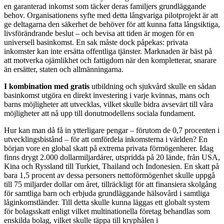
en garanterad inkomst som täcker deras familjers grundläggande
behov. Organisationens syfte med detta långvariga pilotprojekt är att
ge deltagarna den säkerhet de behöver för att kunna fatta långsiktiga,
livsförändrande beslut – och bevisa att tiden är mogen för en
universell basinkomst. En sak måste dock påpekas: privata
inkomster kan inte ersätta offentliga tjänster. Marknaden är bäst på
att motverka ojämlikhet och fattigdom när den kompletterar, snarare
än ersätter, staten och allmänningarna.
I kombination med gratis
utbildning och sjukvård skulle en sådan
basinkomst utgöra en direkt investering i varje kvinnas, mans och
barns möjligheter att utvecklas, vilket skulle bidra avsevärt till våra
möjligheter att nå upp till donutmodellens sociala fundament.
Hur kan man då få in ytterligare pengar – förutom de 0,7 procenten i
utvecklingsbistånd – för att omfördela inkomsterna i världen? En
början vore en global skatt på extrema privata förmögenherer. Idag
finns drygt 2.000 dollarmiljardärer, utspridda på 20 lände, från USA,
Kina och Ryssland till Turkiet, Thailand och Indonesien. En skatt på
bara 1,5 procent av dessa personers nettoförmögenhet skulle uppgå
till 75 miljarder dollar om året, tillräckligt för att finansiera skolgång
för samtliga barn och erbjuda grundläggande hälsovård i samtliga
låginkomstländer. Till detta skulle kunna läggas ett globalt system
för bolagsskatt enligt vilket multinationella företag behandlas som
enskilda bolag, vilket skulle täppa till kryphålen i