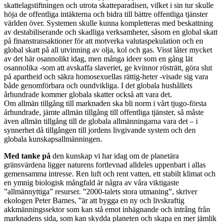
skattelagstiftningen och utrota skatteparadisen, vilket i sin tur skulle
höja de offentliga intäkterna och bidra till bättre offentliga tjänster
världen över. Systemen skulle kunna kompletteras med beskattning
av destabiliserande och skadliga verksamheter, såsom en global skatt
på finanstransaktioner för att motverka valutaspekulation och en
global skatt på all utvinning av olja, kol och gas. Visst låter mycket
av det här osannolikt idag, men många ideer som en gång lät
osannolika -som att avskaffa slaveriet, ge kvinnor rösträtt, göra slut
på apartheid och säkra homosexuellas rättig-heter -visade sig vara
både genomförbara och oundvikliga. I det globala hushållets
århundrade kommer globala skatter också att vara det.
Om allmän tillgång till marknaden ska bli norm i vårt tjugo-första
århundrade, jämte allmän tillgång till offentliga tjänster, så måste
även allmän tillgång till de globala allmänningarna vara det – i
synnerhet då tillgången till jordens livgivande system och den
globala kunskapsallmänningen.
Med tanke på
den kunskap vi har idag om de planetära
gränsvärdena ligger naturens fortlevnad alldeles uppenbart i allas
gemensamma intresse. Ren luft och rent vatten, ett stabilt klimat och
en ymnig biologisk mångfald är några av våra viktigaste
”allmännyttiga” resurser. ”2000-talets stora utmaning”, skriver
ekologen Peter Barnes, ”är att bygga en ny och livskraftig
akkmänningssektor som kan stå emot inhägnande och intrång från
marknadens sida, som kan skydda planeten och skapa en mer jämlik