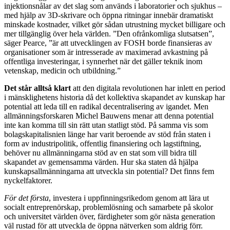
injektionsnålar av det slag som används i laboratorier och sjukhus –
med hjälp av 3D-skrivare och öppna ritningar innebär dramatiskt
minskade kostnader, vilket gör sådan utrustning mycket billigare och
mer tillgänglig över hela världen. ”Den ofrånkomliga slutsatsen”,
säger Pearce, ”är att utvecklingen av FOSH borde finansieras av
organisationer som är intresserade av maximerad avkastning på
offentliga investeringar, i synnerhet när det gäller teknik inom
vetenskap, medicin och utbildning.”
Det står alltså klart
att den digitala revolutionen har inlett en period
i mänsklighetens historia då det kollektiva skapandet av kunskap har
potential att leda till en radikal decentralisering av igandet. Men
allmänningsforskaren Michel Bauwens menar att denna potential
inte kan komma till sin rätt utan statligt stöd. På samma vis som
bolagskapitalisnien länge har varit beroende av stöd från staten i
form av industripolitik, offentlig finansiering och lagstiftning,
behöver nu allmänningarna stöd av en stat som vill bidra till
skapandet av gemensamma värden. Hur ska staten då hjälpa
kunskapsallmänningarna att utveckla sin potential? Det finns fem
nyckelfaktorer.
För det första
, investera i uppfinningsrikedom genom att lära ut
socialt entreprenörskap, problemlösning och samarbete på skolor
och universitet världen över, färdigheter som gör nästa generation
väl rustad för att utveckla de öppna nätverken som aldrig förr.