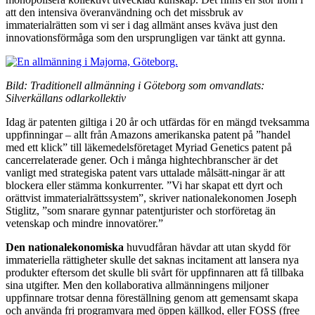
att den intensiva överanvändning och det missbruk av
immaterialrätten som vi ser i dag allmänt anses kväva just den
innovationsförmåga som den ursprungligen var tänkt att gynna.
Bild: Traditionell allmänning i Göteborg som omvandlats:
Silverkällans odlarkollektiv
Idag är patenten giltiga i 20 år och utfärdas för en mängd tveksamma
uppfinningar – allt från Amazons amerikanska patent på ”handel
med ett klick” till läkemedelsföretaget Myriad Genetics patent på
cancerrelaterade gener. Och i många hightechbranscher är det
vanligt med strategiska patent vars uttalade målsätt-ningar är att
blockera eller stämma konkurrenter. ”Vi har skapat ett dyrt och
orättvist immaterialrättssystem”, skriver nationalekonomen Joseph
Stiglitz, ”som snarare gynnar patentjurister och storföretag än
vetenskap och mindre innovatörer.”
Den nationalekonomiska
huvudfåran hävdar att utan skydd för
immateriella rättigheter skulle det saknas incitament att lansera nya
produkter eftersom det skulle bli svårt för uppfinnaren att få tillbaka
sina utgifter. Men den kollaborativa allmänningens miljoner
uppfinnare trotsar denna föreställning genom att gemensamt skapa
och använda fri programvara med öppen källkod, eller FOSS (free