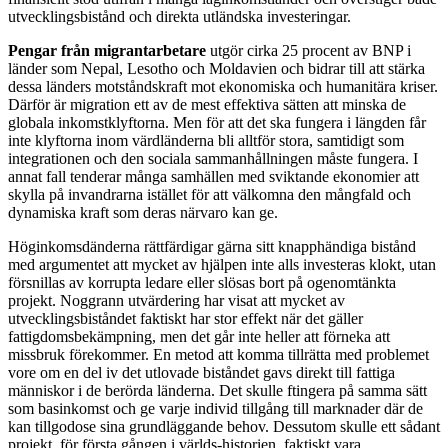
utvecklingsbistånd och direkta utländska investeringar.
Pengar från migrantarbetare
utgör cirka 25 procent av BNP i
länder som Nepal, Lesotho och Moldavien och bidrar till att stärka
dessa länders motståndskraft mot ekonomiska och humanitära kriser.
Därför är migration ett av de mest effektiva sätten att minska de
globala inkomstklyftorna. Men för att det ska fungera i längden får
inte klyftorna inom värdländerna bli alltför stora, samtidigt som
integrationen och den sociala sammanhållningen måste fungera. I
annat fall tenderar många samhällen med sviktande ekonomier att
skylla på invandrarna istället för att välkomna den mångfald och
dynamiska kraft som deras närvaro kan ge.
Höginkomsdänderna rättfärdigar gärna sitt knapphändiga bistånd
med argumentet att mycket av hjälpen inte alls investeras klokt, utan
försnillas av korrupta ledare eller slösas bort på ogenomtänkta
projekt. Noggrann utvärdering har visat att mycket av
utvecklingsbiståndet faktiskt har stor effekt när det gäller
fattigdomsbekämpning, men det går inte heller att förneka att
missbruk förekommer. En metod att komma tillrätta med problemet
vore om en del iv det utlovade biståndet gavs direkt till fattiga
människor i de berörda länderna. Det skulle ftingera på samma sätt
som basinkomst och ge varje individ tillgång till marknader där de
kan tillgodose sina grundläggande behov. Dessutom skulle ett sådant
projekt, för första gången i världs-historien, faktiskt vara