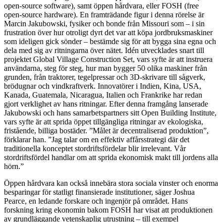
open-source software), samt öppen hårdvara, eller FOSH (free
open-source hardware). En framträdande figur i denna rörelse är
Marcin Jakubowski, fysiker och bonde från Missouri som – i sin
frustration över hur otroligt dyrt det var att köpa jordbruksmaskiner
som ideligen gick sönder – bestämde sig för att bygga sina egna och
dela med sig av ritningarna över nätet. Idén utvecklades snart till
projektet Global Village Construction Set, vars syfte är att instruera
användarna, steg för steg, hur man bygger 50 olika maskiner från
grunden, från traktorer, tegelpressar och 3D-skrivare till sågverk,
brödugnar och vindkraftverk. Innovatörer i Indien, Kina, USA,
Kanada, Guatemala, Nicaragua, Italien och Frankrike har redan
gjort verklighet av hans ritningar. Efter denna framgång lanserade
Jakubowski och hans samarbetspartners sitt Open Building Institute,
vars syfte är att sprida öppet tillgängliga ritningar av ekologiska,
fristående, billiga bostäder. ”Målet är decentraliserad produktion”,
förklarar han. ”Jag talar om en effektiv affårsstrategi där det
traditionella konceptet stordriftsfördelar blir irrelevant. Vår
stordriftsfördel handlar om att sprida ekonomisk makt till jordens alla
hörn.”
Öppen hårdvara kan också innebära stora sociala vinster och enorma
besparingar för statligt finansierade institutioner, säger Joshua
Pearce, en ledande forskare och ingenjör på området. Hans
forskning kring ekonomin bakom FOSH har visat att produktionen
av grundläggande vetenskaplig utrustning – till exempel