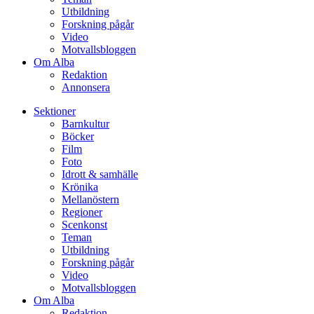
Utbildning
Forskning pågår
Video
Motvallsbloggen
Om Alba
Redaktion
Annonsera
Sektioner
Barnkultur
Böcker
Film
Foto
Idrott & samhälle
Krönika
Mellanöstern
Regioner
Scenkonst
Teman
Utbildning
Forskning pågår
Video
Motvallsbloggen
Om Alba
Redaktion