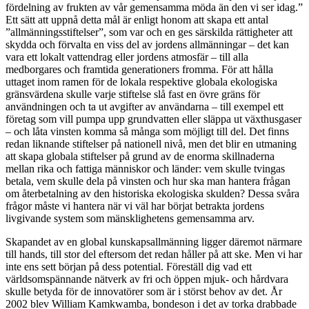
fördelning av frukten av vår gemensamma möda än den vi ser idag.”
Ett sätt att uppnå detta mål är enligt honom att skapa ett antal
”allmänningsstiftelser”, som var och en ges särskilda rättigheter att
skydda och förvalta en viss del av jordens allmänningar – det kan
vara ett lokalt vattendrag eller jordens atmosfär – till alla
medborgares och framtida generationers fromma. För att hålla
uttaget inom ramen för de lokala respektive globala ekologiska
gränsvärdena skulle varje stiftelse slå fast en övre gräns för
användningen och ta ut avgifter av användarna – till exempel ett
företag som vill pumpa upp grundvatten eller släppa ut växthusgaser
– och låta vinsten komma så många som möjligt till del. Det finns
redan liknande stiftelser på nationell nivå, men det blir en utmaning
att skapa globala stiftelser på grund av de enorma skillnaderna
mellan rika och fattiga människor och länder: vem skulle tvingas
betala, vem skulle dela på vinsten och hur ska man hantera frågan
om återbetalning av den historiska ekologiska skulden? Dessa svåra
frågor måste vi hantera när vi väl har börjat betrakta jordens
livgivande system som mänsklighetens gemensamma arv.
Skapandet av en global kunskapsallmänning ligger däremot närmare
till hands, till stor del eftersom det redan håller på att ske. Men vi har
inte ens sett början på dess potential. Föreställ dig vad ett
världsomspännande nätverk av fri och öppen mjuk- och hårdvara
skulle betyda för de innovatörer som är i störst behov av det. År
2002 blev William Kamkwamba, bondeson i det av torka drabbade