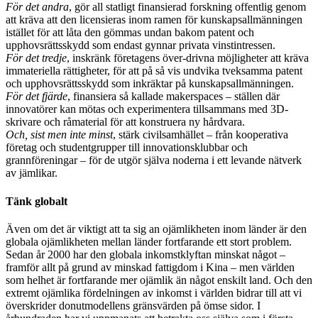
För det andra
, gör all statligt finansierad forskning offentlig genom
att kräva att den licensieras inom ramen för kunskapsallmänningen
istället för att låta den gömmas undan bakom patent och
upphovsrättsskydd som endast gynnar privata vinstintressen.
För det tredje
, inskränk företagens över-drivna möjligheter att kräva
immateriella rättigheter, för att på så vis undvika tveksamma patent
och upphovsrättsskydd som inkräktar på kunskapsallmänningen.
För det fjärde
, finansiera så kallade makerspaces – ställen där
innovatörer kan mötas och experimentera tillsammans med 3D-
skrivare och råmaterial för att konstruera ny hårdvara.
Och, sist men inte minst
, stärk civilsamhället – från kooperativa
företag och studentgrupper till innovationsklubbar och
grannföreningar – för de utgör själva noderna i ett levande nätverk
av jämlikar.
Tänk globalt
Även om det är viktigt att ta sig an ojämlikheten inom länder är den
globala ojämlikheten mellan länder fortfarande ett stort problem.
Sedan år 2000 har den globala inkomstklyftan minskat något –
framför allt på grund av minskad fattigdom i Kina – men världen
som helhet är fortfarande mer ojämlik än något enskilt land. Och den
extremt ojämlika fördelningen av inkomst i världen bidrar till att vi
överskrider donutmodellens gränsvärden på ömse sidor. I