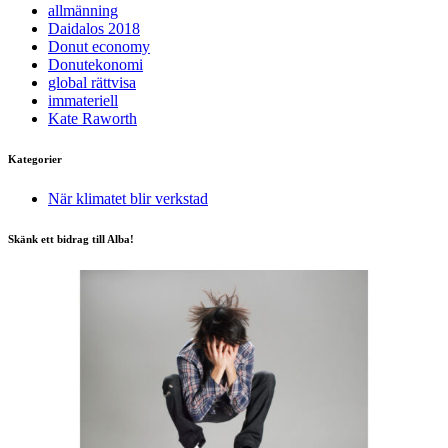
allmänning
Daidalos 2018
Donut economy
Donutekonomi
global rättvisa
immateriell
Kate Raworth
Kategorier
När klimatet blir verkstad
Skänk ett bidrag till Alba!