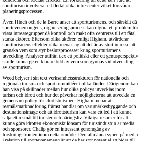
sportturism involverar ett flertal olika intressenter vilket försvårar
planeringsprocessen.
Även Hinch och de la Barre anser att sportturismens, och särskilt då
sportevenemangens, organiseringsprocess kan utgöra ett problem för
vissa intressegrupper då kontroll och makt ofta centreras till ett fåtal
starka aktörer. Eftersom olika aktörer, enligt Higham, utvärderar
sportturismens effekter olika menar jag att det är av stort intresse att
granska vem som styr beslutsprocesser kring sportturismens
utveckling. Analyser utifrån t.ex ett politiskt eller ett genusperspektiv
skulle kunna ge en klarare bild av vem som gynnas vid utveckling
av sportturism.
Weed belyser i sin text verksamhetsstrukturen för nationella och
regionala turism- och sportkommittéer i olika länder. Därigenom kan
han visa på skillnader mellan hur olika policys utvecklas inom
turism och idrott och hur det påverkar möjligheterna att utveckla en
gemensam policy för idrottsturismen. Higham menar att
resmålsmarknadföring främst handlar om varumärkesbyggande och
destinationsimage och att idrottsturism kan vara ett led i att kunna
sälja ett resmål till turister och näringsliv. Viktiga resurser för att
kunna göra idrotten ekonomiskt lönsam för turistindustrin är media
och sponsorer. Chalip gör en intressant genomgång av
forskningsfronten inom detta område. Den allmänna synen på media
i relation till sportevenemang är att de har stor potential att bidra till