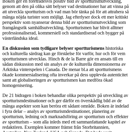
Boken ger en företrädesvis positiv bild av sportturismutveckling,
genom att den på olika sätt belyser vad destinationer har att vinna på
att utveckla sportturism och vad man bör tänka på för att attrahera så
många nöjda turister som möjligt. Jag efterlyser dock ett mer kritiskt
perspektiv som nyanserar denna bild av sportturismutveckling som
framgångsrik samhällsutveckling. Sportturismen har blivit alltmer
professionaliserad, kommersiell och standardiserad och bygger på
västerländska ideal.
En diskussion som tydligare belyser sportturismens
historiska
och kulturella särdrag kan ge förståelse för varför, hur och för vem
sportturismen utvecklas. Hinch & de la Barre gör en ansats till en
sådan diskussion med sin analys av de kulturella dimensionerna av
Arktiska vinterspelen i Canada. De menar bl.a att sportturismens
ökade kommersialisering ofta inverkar på dess upplevda autenticitet
samt att globaliseringen av sportturismen kan medföra ökad
homogenisering.
De 21 bidragen i boken behandlar olika perspektiv på utveckling av
sportturismdestinationer och ger därför en överskådlig bild av de
många aspekter som kan beröra ett sådant område. Boken är indelad
i fyra delar – analys av sportturismdestinationer, planering av
sportturism, ledning och marknadsföring av sportturism och effekter
av sportturism – som alla inleds med ett sammanfattande kapitel av
redaktören. Exemplen kommer främst från Storbritannien,