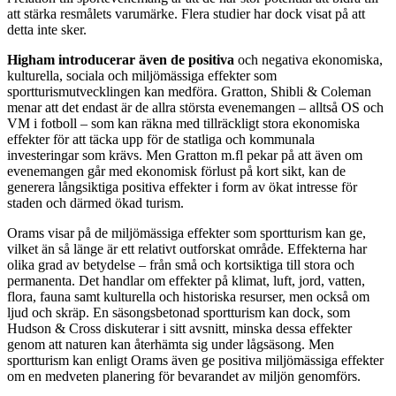
att stärka resmålets varumärke. Flera studier har dock visat på att
detta inte sker.
Higham introducerar även de positiva
och negativa ekonomiska,
kulturella, sociala och miljömässiga effekter som
sportturismutvecklingen kan medföra. Gratton, Shibli & Coleman
menar att det endast är de allra största evenemangen – alltså OS och
VM i fotboll – som kan räkna med tillräckligt stora ekonomiska
effekter för att täcka upp för de statliga och kommunala
investeringar som krävs. Men Gratton m.fl pekar på att även om
evenemangen går med ekonomisk förlust på kort sikt, kan de
generera långsiktiga positiva effekter i form av ökat intresse för
staden och därmed ökad turism.
Orams visar på de miljömässiga effekter som sportturism kan ge,
vilket än så länge är ett relativt outforskat område. Effekterna har
olika grad av betydelse – från små och kortsiktiga till stora och
permanenta. Det handlar om effekter på klimat, luft, jord, vatten,
flora, fauna samt kulturella och historiska resurser, men också om
ljud och skräp. En säsongsbetonad sportturism kan dock, som
Hudson & Cross diskuterar i sitt avsnitt, minska dessa effekter
genom att naturen kan återhämta sig under lågsäsong. Men
sportturism kan enligt Orams även ge positiva miljömässiga effekter
om en medveten planering för bevarandet av miljön genomförs.