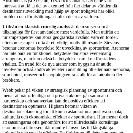
Australien, Nya Zeeland, USA och Canada. Det hade varit
intressant att få ta del av exempel från fler delar av världen då
destinationsutveckling med hjälp av sport troligtvis har olika
problem och förutsättningar i olika delar av världen.
Utifrån en klassisk rumslig analys
är de resurser som är
tillgängliga för flest användare mest värdefulla. Men utifrån ett
turismperspektiv kan stora geografiska avstånd vara en fördel,
eftersom eskapism ofta är ett viktigt motiv till resande. Stevens
betonar arenornas betydelse för utveckling av sportturism. Arenorna
har inte bara en funktionell betydelse där stora evenemang
arrangeras, utan kan också ha betydelse som ikon för stadens
vitalitet. En trend för de nya arenor som byggs nu är att de
involverar också andra aktiviteter i anslutning till eller nära arenorna,
som hotell, museer och shoppingcentra – allt för att attrahera fler
besökare.
Webb pekar på vikten av strategisk planering av sportturism och
menar att när offentliga och privata aktörer går samman i
partnerskap och samverkan kan de positiva effekterna i
destinationen optimeras. Higham betonar vikten av
destinationsplanering för att kunna åstadkomma positiva sociala,
kulturella och ekonomiska effekter av sportturism. Han menar dock
att satsningarna ofta genomförs för att tillfredsställa kortsiktiga
ekonomiska intressen, där mindre hänsyn tas till långsiktiga
kulturella och sociala effekter. En förklaring till detta kan vara att