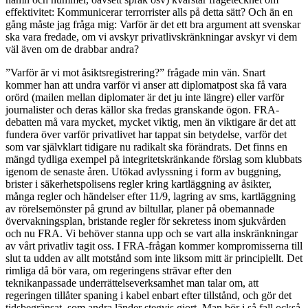
effektivitet: Kommunicerar terrorrister alls på detta sätt? Och än en
gång måste jag fråga mig: Varför är det ett bra argument att svenskar
ska vara fredade, om vi avskyr privatlivskränkningar avskyr vi dem
väl även om de drabbar andra?
”Varför är vi mot åsiktsregistrering?” frågade min vän. Snart
kommer han att undra varför vi anser att diplomatpost ska få vara
orörd (mailen mellan diplomater är det ju inte längre) eller varför
journalister och deras källor ska fredas granskande ögon. FRA-
debatten må vara mycket, mycket viktig, men än viktigare är det att
fundera över varför privatlivet har tappat sin betydelse, varför det
som var självklart tidigare nu radikalt ska förändrats. Det finns en
mängd tydliga exempel på integritetskränkande förslag som klubbats
igenom de senaste åren. Utökad avlyssning i form av buggning,
brister i säkerhetspolisens regler kring kartläggning av åsikter,
många regler och händelser efter 11/9, lagring av sms, kartläggning
av rörelsemönster på grund av biltullar, planer på obemannade
övervakningsplan, bristande regler för sekretess inom sjukvården
och nu FRA. Vi behöver stanna upp och se vart alla inskränkningar
av vårt privatliv tagit oss. I FRA-frågan kommer kompromisserna till
slut ta udden av allt motstånd som inte liksom mitt är principiellt. Det
rimliga då bör vara, om regeringens strävar efter den
teknikanpassade underrättelseverksamhet man talar om, att
regeringen tillåter spaning i kabel enbart efter tillstånd, och gör det
tidsbegränsat, som andra länder stegvis gjort. Man bör i så fall också