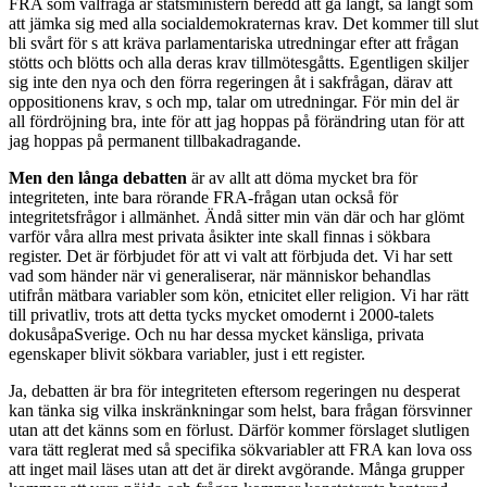
FRA som valfråga är statsministern beredd att gå långt, så långt som
att jämka sig med alla socialdemokraternas krav. Det kommer till slut
bli svårt för s att kräva parlamentariska utredningar efter att frågan
stötts och blötts och alla deras krav tillmötesgåtts. Egentligen skiljer
sig inte den nya och den förra regeringen åt i sakfrågan, därav att
oppositionens krav, s och mp, talar om utredningar. För min del är
all fördröjning bra, inte för att jag hoppas på förändring utan för att
jag hoppas på permanent tillbakadragande.
Men den långa debatten
är av allt att döma mycket bra för
integriteten, inte bara rörande FRA-frågan utan också för
integritetsfrågor i allmänhet. Ändå sitter min vän där och har glömt
varför våra allra mest privata åsikter inte skall finnas i sökbara
register. Det är förbjudet för att vi valt att förbjuda det. Vi har sett
vad som händer när vi generaliserar, när människor behandlas
utifrån mätbara variabler som kön, etnicitet eller religion. Vi har rätt
till privatliv, trots att detta tycks mycket omodernt i 2000-talets
dokusåpaSverige. Och nu har dessa mycket känsliga, privata
egenskaper blivit sökbara variabler, just i ett register.
Ja, debatten är bra för integriteten eftersom regeringen nu desperat
kan tänka sig vilka inskränkningar som helst, bara frågan försvinner
utan att det känns som en förlust. Därför kommer förslaget slutligen
vara tätt reglerat med så specifika sökvariabler att FRA kan lova oss
att inget mail läses utan att det är direkt avgörande. Många grupper