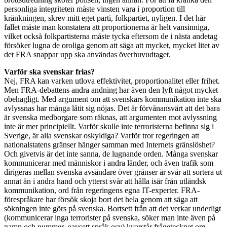
personliga integriteten måste vinsten vara i proportion till
kränkningen, skrev mitt eget parti, folkpartiet, nyligen. I det här
fallet måste man konstatera att proportionerna är helt vansinniga,
vilket också folkpartisterna måste tycka eftersom de i nästa andetag
försöker lugna de oroliga genom att säga att mycket, mycket litet av
det FRA snappar upp ska användas överhuvudtaget.
Varför ska svenskar frias?
Nej, FRA kan varken utlova effektivitet, proportionalitet eller frihet.
Men FRA-debattens andra andning har även den lyft något mycket
obehagligt. Med argument om att svenskars kommunikation inte ska
avlyssnas har många låtit sig nöjas. Det är förvånansvärt att det bara
är svenska medborgare som räknas, att argumenten mot avlyssning
inte är mer principiellt. Varför skulle inte terroristerna befinna sig i
Sverige, är alla svenskar oskyldiga? Varför tror regeringen att
nationalstatens gränser hänger samman med Internets gränslöshet?
Och givetvis är det inte sanna, de lugnande orden. Många svenskar
kommunicerar med människor i andra länder, och även trafik som
dirigeras mellan svenska avsändare över gränser är svår att sortera ut
annat än i andra hand och ytterst svår att hålla isär från utländsk
kommunikation, ord från regeringens egna IT-experter. FRA-
förespråkare har försök skoja bort det hela genom att säga att
sökningen inte görs på svenska. Bortsett från att det verkar underligt
(kommunicerar inga terrorister på svenska, söker man inte även på
namn och nummer, oavsett språk osv) kvarstår frågetecknet om