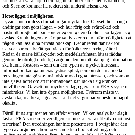
kommer att vara nöjda och frågan kommer konstaterats hanterad,
och Sverige kommer ha reglerat sin underrättelseanalys.
Hotet ligger i möjligheten
Tyvärr innebär dessa förbättringar mycket lite. Oavsett hur många
ändringar som görs i lagen – och hur rörig och svårtolkad och
nästintill oreglerad i sin sönderreglering den då blir – bör lagen i sig
avslås. Kränkningen av vårt privatliv sker redan inför möjligheten att
någon kan läsa dina privata budskap. Det är redan där risk för
självcensur och berättigad rädsla för åsiktsregistrering sätter in.
Redan då måste källskyddet och meddelarfriheten låtsas räddas
genom de otroligt underliga argumenten om att olämplig information
ska kunna förstöras – som om den typen av mycket intressant
information kan garanteras tystnadsplikt, som om den manuella
rensningen inte görs av människor med egna intressen, och som om
inte själva hotet om att informationen kan läcka i sig kränker
brevfriheten. Oavsett hur mycket vi lagreglerar kan FRA:s system
missbrukas. Vi kan inte öppna möjligheten. Tvärtom måste vi
avskräcka, markera, signalera – allt det vi gör när vi beslutar något
olagligt.
Därtill finns argumentet om effektiviteten. Vilken analys har slagit
fast att FRA:s metoder verkligen kommer att vara effektiva mot just
terrorism? Den utredningen har inte presenterats. I övrigt låter den
typen av argumentation förvillande lika brottsutredning, och
brottsutredning sköter polisen, ingen annan. För att få kränka den