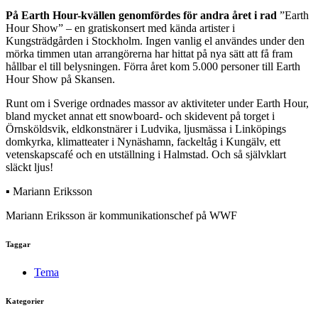
På Earth Hour-kvällen genomfördes för andra året i rad
”Earth
Hour Show” – en gratiskonsert med kända artister i
Kungsträdgården i Stockholm. Ingen vanlig el användes under den
mörka timmen utan arrangörerna har hittat på nya sätt att få fram
hållbar el till belysningen. Förra året kom 5.000 personer till Earth
Hour Show på Skansen.
Runt om i Sverige ordnades massor av aktiviteter under Earth Hour,
bland mycket annat ett snowboard- och skidevent på torget i
Örnsköldsvik, eldkonstnärer i Ludvika, ljusmässa i Linköpings
domkyrka, klimatteater i Nynäshamn, fackeltåg i Kungälv, ett
vetenskapscafé och en utställning i Halmstad. Och så självklart
släckt ljus!
▪ Mariann Eriksson
Mariann Eriksson är kommunikationschef på WWF
Taggar
Tema
Kategorier