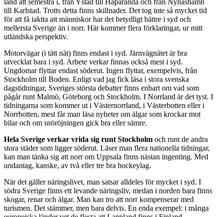
land att semestra i, från Ystad till Haparanda och från Nynäshamn
till Karlstad. Trotts detta finns skillnader. Det tog inte så mycket tid
för att få iaktta att människor har det betydligt bättre i syd och
mellersta Sverige än i norr. Här kommer flera förklaringar, ur mitt
utländska perspektiv.
Motorvägar (i tätt nät) finns endast i syd. Järnvägnätet är bra
utvecklat bara i syd. Arbete verkar finnas också mest i syd.
Ungdomar flyttar endast söderut. Ingen flyttar, exempelvis, från
Stockholm till Boden. Enligt vad jag fick läsa i stora svenska
dagstidningar, Sveriges största debatter finns enbart om vad som
pågår runt Malmö, Göteborg och Stockholm. I Norrland är det tyst. I
tidningarna som kommer ut i Västernorrland, i Västerbotten eller i
Norrbotten, mest får man läsa nyheter om älgar som krockar mot
bilar och om snöröjningen gick bra eller sämre.
Hela Sverige verkar vrida sig runt Stockholm
och runt de andra
stora städer som ligger söderut. Läser man flera nationella tidningar,
kan man tänka sig att norr om Uppsala finns nästan ingenting. Med
undantag, kanske, av två eller tre bra hockeylag.
När det gäller näringslivet, man satsar alldeles för mycket i syd. I
södra Sverige finns ett levande näringsliv, medan i norden bara finns
skogar, renar och älgar. Man kan tro att norr kompenserar med
turismen. Det stämmer, men bara delvis. En enda exempel: i många
europeiska länder vet de flesta att Lappland finns i Finland.