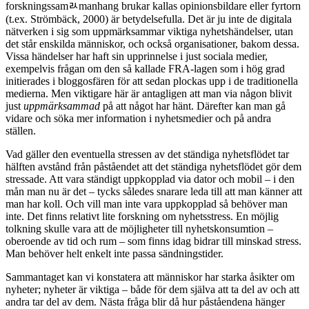
forskningssamﾭmanhang brukar kallas opinionsbildare eller fyrtorn
(t.ex. Strömbäck, 2000) är betydelsefulla. Det är ju inte de digitala
nätverken i sig som uppmärksammar viktiga nyhetshändelser, utan
det står enskilda människor, och också organisationer, bakom dessa.
Vissa händelser har haft sin upprinnelse i just sociala medier,
exempelvis frågan om den så kallade FRA-lagen som i hög grad
initierades i bloggosfären för att sedan plockas upp i de traditionella
medierna. Men viktigare här är antagligen att man via någon blivit
just
uppmärksammad
på att något har hänt. Därefter kan man gå
vidare och söka mer information i nyhetsmedier och på andra
ställen.
Vad gäller den eventuella stressen av det ständiga nyhetsflödet tar
hälften avstånd från påståendet att det ständiga nyhetsflödet gör dem
stressade. Att vara ständigt uppkopplad via dator och mobil – i den
mån man nu är det – tycks således snarare leda till att man känner att
man har koll. Och vill man inte vara uppkopplad så behöver man
inte. Det finns relativt lite forskning om nyhetsstress. En möjlig
tolkning skulle vara att de möjligheter till nyhetskonsumtion –
oberoende av tid och rum – som finns idag bidrar till minskad stress.
Man behöver helt enkelt inte passa sändningstider.
Sammantaget kan vi konstatera att människor har starka åsikter om
nyheter; nyheter är viktiga – både för dem själva att ta del av och att
andra tar del av dem. Nästa fråga blir då hur påståendena hänger