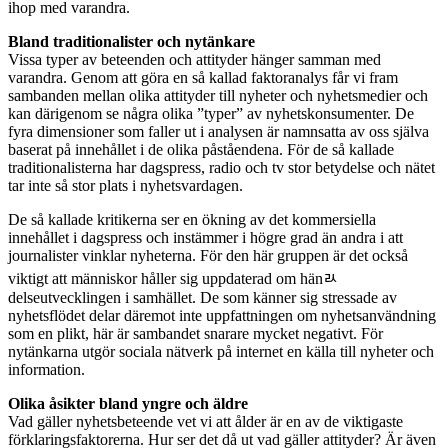
ihop med varandra.
Bland traditionalister och nytänkare
Vissa typer av beteenden och attityder hänger samman med
varandra. Genom att göra en så kallad faktoranalys får vi fram
sambanden mellan olika attityder till nyheter och nyhetsmedier och
kan därigenom se några olika ”typer” av nyhetskonsumenter. De
fyra dimensioner som faller ut i analysen är namnsatta av oss själva
baserat på innehållet i de olika påståendena. För de så kallade
traditionalisterna har dagspress, radio och tv stor betydelse och nätet
tar inte så stor plats i nyhetsvardagen.
De så kallade kritikerna ser en ökning av det kommersiella
innehållet i dagspress och instämmer i högre grad än andra i att
journalister vinklar nyheterna. För den här gruppen är det också
viktigt att människor håller sig uppdaterad om hänﾭ
delseutvecklingen i samhället. De som känner sig stressade av
nyhetsflödet delar däremot inte uppfattningen om nyhetsanvändning
som en plikt, här är sambandet snarare mycket negativt. För
nytänkarna utgör sociala nätverk på internet en källa till nyheter och
information.
Olika åsikter bland yngre och äldre
Vad gäller nyhetsbeteende vet vi att ålder är en av de viktigaste
förklaringsfaktorerna. Hur ser det då ut vad gäller attityder? Är även