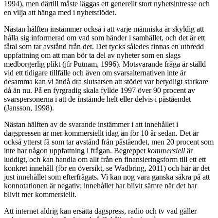
1994), men därtill måste läggas ett generellt stort nyhetsintresse och
en vilja att hänga med i nyhetsflödet.
Nästan hälften instämmer också i att varje människa är skyldig att
hålla sig informerad om vad som händer i samhället, och det är ett
fåtal som tar avstånd från det. Det tycks således finnas en utbredd
uppfattning om att man bör ta del av nyheter som en slags
medborgerlig plikt (jfr Putnam, 1996). Motsvarande fråga är ställd
vid ett tidigare tillfälle och även om svarsalternativen inte är
desamma kan vi ändå dra slutsatsen att stödet var betydligt starkare
då än nu. På en fyrgradig skala fyllde 1997 över 90 procent av
svarspersonerna i att de instämde helt eller delvis i påståendet
(Jansson, 1998).
Nästan hälften av de svarande instämmer i att innehållet i
dagspressen är mer kommersiellt idag än för 10 år sedan. Det är
också ytterst få som tar avstånd från påståendet, men 20 procent som
inte har någon uppfattning i frågan. Begreppet
kommersiell
är
luddigt, och kan handla om allt från en finansieringsform till ett ett
konkret innehåll (för en översikt, se Wadbring, 2011) och här är det
just innehållet som efterfrågats. Vi kan nog vara ganska säkra på att
konnotationen är negativ; innehållet har blivit sämre när det har
blivit mer kommersiellt.
Att internet aldrig kan ersätta dagspress, radio och tv vad gäller