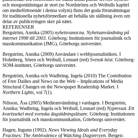
och morgontidningar är stort (se Nordströms och Weibulls kapitel
om medieförtroende i denna volym) finns det goda förutsättningar
för traditionella nyhetsförmedlare att behålla sin ställning även om
delar av publiceringen sker på nätet.
REFERENSER
Bergström, Annika (2005)
nyhetsvanor.nu. Nyhetsanvändning på
internet 1998 till 2003.
Göteborg: Institutionen för journalistik och
masskommunikation (JMG), Göteborgs universitet.
Bergström, Annika (2009) Användare i webbjournalistiken. I
Holmberg, Sören och Weibull, Lennart (red)
Svensk höst.
Göteborg:
SOM-institutet, Göteborgs universitet.
Bergström, Annika och Wadbring, Ingela (2010) The Contribution
of Free Dailies and News on the Web – Implications of Media
Structural Changes on the Newspaper Readership Market. I
Northern Lights,
vol 7(1).
Nilsson, Åsa (2005) Medieanvändning i vardagen. I Bergström,
Annika; Wadbring, Ingela och Weibull, Lennart (red)
Nypressat. Ett
kvartssekel med svenska dagstidningsläsare.
Göteborg: Institutionen
för journalistik och masskommunikation, Göteborgs universitet.
Hagen, Ingunn (1992).
News Viewing Ideals and Everyday
Practises: The Ambivalence of Watching Dagsrevyen.
Bergen: