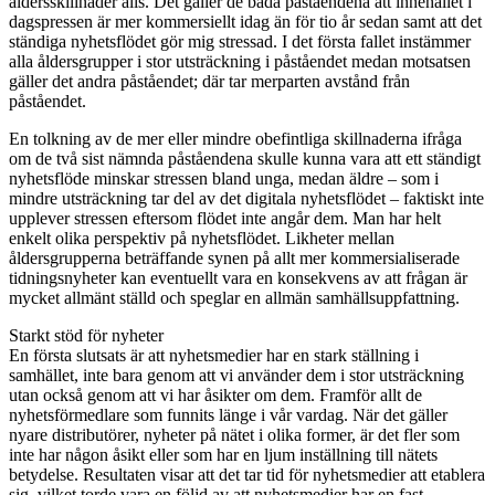
åldersskillnader alls. Det gäller de båda påståendena att innehållet i
dagspressen är mer kommersiellt idag än för tio år sedan samt att det
ständiga nyhetsflödet gör mig stressad. I det första fallet instämmer
alla åldersgrupper i stor utsträckning i påståendet medan motsatsen
gäller det andra påståendet; där tar merparten avstånd från
påståendet.
En tolkning av de mer eller mindre obefintliga skillnaderna ifråga
om de två sist nämnda påståendena skulle kunna vara att ett ständigt
nyhetsflöde minskar stressen bland unga, medan äldre – som i
mindre utsträckning tar del av det digitala nyhetsflödet – faktiskt inte
upplever stressen eftersom flödet inte angår dem. Man har helt
enkelt olika perspektiv på nyhetsflödet. Likheter mellan
åldersgrupperna beträffande synen på allt mer kommersialiserade
tidningsnyheter kan eventuellt vara en konsekvens av att frågan är
mycket allmänt ställd och speglar en allmän samhällsuppfattning.
Starkt stöd för nyheter
En första slutsats är att nyhetsmedier har en stark ställning i
samhället, inte bara genom att vi använder dem i stor utsträckning
utan också genom att vi har åsikter om dem. Framför allt de
nyhetsförmedlare som funnits länge i vår vardag. När det gäller
nyare distributörer, nyheter på nätet i olika former, är det fler som
inte har någon åsikt eller som har en ljum inställning till nätets
betydelse. Resultaten visar att det tar tid för nyhetsmedier att etablera
sig, vilket torde vara en följd av att nyhetsmedier har en fast