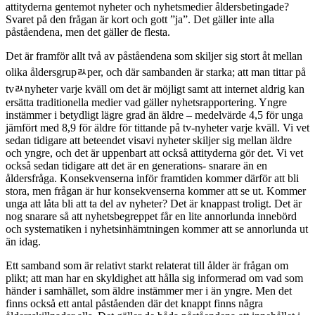
attityderna gentemot nyheter och nyhetsmedier åldersbetingade?
Svaret på den frågan är kort och gott ”ja”. Det gäller inte alla
påståendena, men det gäller de flesta.
Det är framför allt två av påståendena som skiljer sig stort åt mellan
olika åldersgrupﾭper, och där sambanden är starka; att man tittar på
tvﾭnyheter varje kväll om det är möjligt samt att internet aldrig kan
ersätta traditionella medier vad gäller nyhetsrapportering. Yngre
instämmer i betydligt lägre grad än äldre – medelvärde 4,5 för unga
jämfört med 8,9 för äldre för tittande på tv-nyheter varje kväll. Vi vet
sedan tidigare att beteendet visavi nyheter skiljer sig mellan äldre
och yngre, och det är uppenbart att också attityderna gör det. Vi vet
också sedan tidigare att det är en generations- snarare än en
åldersfråga. Konsekvenserna inför framtiden kommer därför att bli
stora, men frågan är hur konsekvenserna kommer att se ut. Kommer
unga att låta bli att ta del av nyheter? Det är knappast troligt. Det är
nog snarare så att nyhetsbegreppet får en lite annorlunda innebörd
och systematiken i nyhetsinhämtningen kommer att se annorlunda ut
än idag.
Ett samband som är relativt starkt relaterat till ålder är frågan om
plikt; att man har en skyldighet att hålla sig informerad om vad som
händer i samhället, som äldre instämmer mer i än yngre. Men det
finns också ett antal påståenden där det knappt finns några