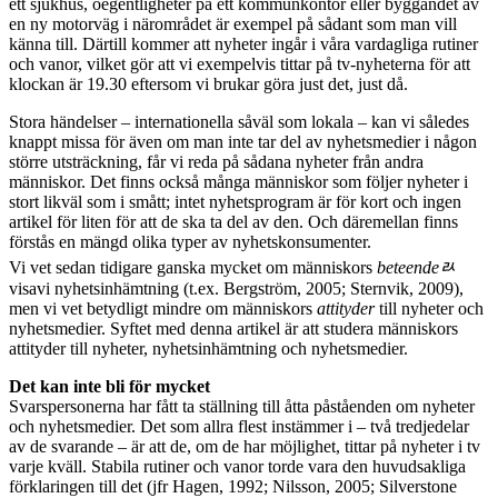
ett sjukhus, oegentligheter på ett kommunkontor eller byggandet av
en ny motorväg i närområdet är exempel på sådant som man vill
känna till. Därtill kommer att nyheter ingår i våra vardagliga rutiner
och vanor, vilket gör att vi exempelvis tittar på tv-nyheterna för att
klockan är 19.30 eftersom vi brukar göra just det, just då.
Stora händelser – internationella såväl som lokala – kan vi således
knappt missa för även om man inte tar del av nyhetsmedier i någon
större utsträckning, får vi reda på sådana nyheter från andra
människor. Det finns också många människor som följer nyheter i
stort likväl som i smått; intet nyhetsprogram är för kort och ingen
artikel för liten för att de ska ta del av den. Och däremellan finns
förstås en mängd olika typer av nyhetskonsumenter.
Vi vet sedan tidigare ganska mycket om människors
beteendeﾭ
visavi nyhetsinhämtning (t.ex. Bergström, 2005; Sternvik, 2009),
men vi vet betydligt mindre om människors
attityder
till nyheter och
nyhetsmedier. Syftet med denna artikel är att studera människors
attityder till nyheter, nyhetsinhämtning och nyhetsmedier.
Det kan inte bli för mycket
Svarspersonerna har fått ta ställning till åtta påståenden om nyheter
och nyhetsmedier. Det som allra flest instämmer i – två tredjedelar
av de svarande – är att de, om de har möjlighet, tittar på nyheter i tv
varje kväll. Stabila rutiner och vanor torde vara den huvudsakliga
förklaringen till det (jfr Hagen, 1992; Nilsson, 2005; Silverstone