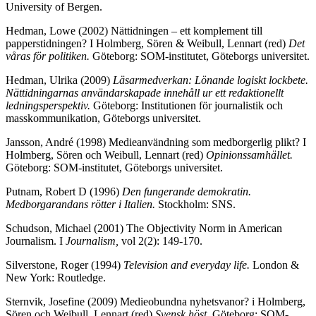
University of Bergen.
Hedman, Lowe (2002) Nättidningen – ett komplement till
papperstidningen? I Holmberg, Sören & Weibull, Lennart (red)
Det
våras för politiken.
Göteborg: SOM-institutet, Göteborgs universitet.
Hedman, Ulrika (2009)
Läsarmedverkan: Lönande logiskt lockbete.
Nättidningarnas användarskapade innehåll ur ett redaktionellt
ledningsperspektiv.
Göteborg: Institutionen för journalistik och
masskommunikation, Göteborgs universitet.
Jansson, André (1998) Medieanvändning som medborgerlig plikt? I
Holmberg, Sören och Weibull, Lennart (red)
Opinionssamhället.
Göteborg: SOM-institutet, Göteborgs universitet.
Putnam, Robert D (1996)
Den fungerande demokratin.
Medborgarandans rötter i Italien.
Stockholm: SNS.
Schudson, Michael (2001) The Objectivity Norm in American
Journalism. I
Journalism,
vol 2(2): 149-170.
Silverstone, Roger (1994)
Television and everyday life.
London &
New York: Routledge.
Sternvik, Josefine (2009) Medieobundna nyhetsvanor? i Holmberg,
Sören och Weibull, Lennart (red)
Svensk höst.
Göteborg: SOM-