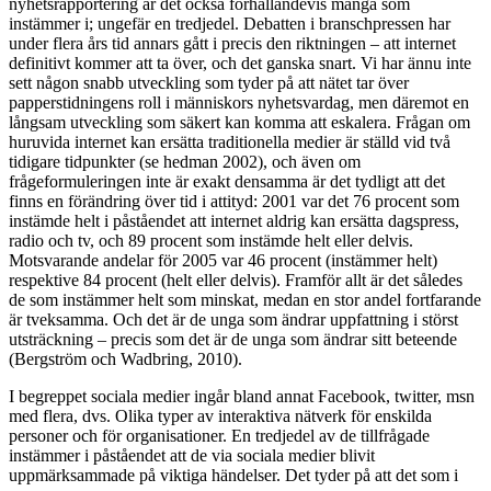
nyhetsrapportering är det också förhållandevis många som
instämmer i; ungefär en tredjedel. Debatten i branschpressen har
under flera års tid annars gått i precis den riktningen – att internet
definitivt kommer att ta över, och det ganska snart. Vi har ännu inte
sett någon snabb utveckling som tyder på att nätet tar över
papperstidningens roll i människors nyhetsvardag, men däremot en
långsam utveckling som säkert kan komma att eskalera. Frågan om
huruvida internet kan ersätta traditionella medier är ställd vid två
tidigare tidpunkter (se hedman 2002), och även om
frågeformuleringen inte är exakt densamma är det tydligt att det
finns en förändring över tid i attityd: 2001 var det 76 procent som
instämde helt i påståendet att internet aldrig kan ersätta dagspress,
radio och tv, och 89 procent som instämde helt eller delvis.
Motsvarande andelar för 2005 var 46 procent (instämmer helt)
respektive 84 procent (helt eller delvis). Framför allt är det således
de som instämmer helt som minskat, medan en stor andel fortfarande
är tveksamma. Och det är de unga som ändrar uppfattning i störst
utsträckning – precis som det är de unga som ändrar sitt beteende
(Bergström och Wadbring, 2010).
I begreppet sociala medier ingår bland annat Facebook, twitter, msn
med flera, dvs. Olika typer av interaktiva nätverk för enskilda
personer och för organisationer. En tredjedel av de tillfrågade
instämmer i påståendet att de via sociala medier blivit
uppmärksammade på viktiga händelser. Det tyder på att det som i