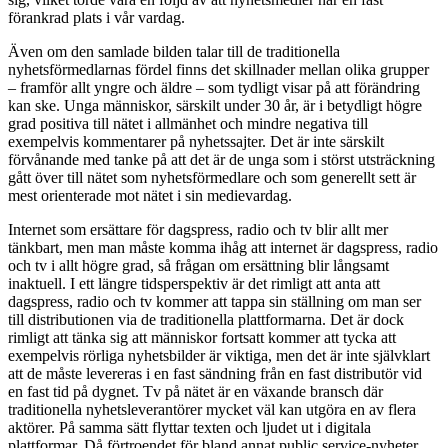
förankrad plats i vår vardag.
Även om den samlade bilden talar till de traditionella
nyhetsförmedlarnas fördel finns det skillnader mellan olika grupper
– framför allt yngre och äldre – som tydligt visar på att förändring
kan ske. Unga människor, särskilt under 30 år, är i betydligt högre
grad positiva till nätet i allmänhet och mindre negativa till
exempelvis kommentarer på nyhetssajter. Det är inte särskilt
förvånande med tanke på att det är de unga som i störst utsträckning
gått över till nätet som nyhetsförmedlare och som generellt sett är
mest orienterade mot nätet i sin medievardag.
Internet som ersättare för dagspress, radio och tv blir allt mer
tänkbart, men man måste komma ihåg att internet är dagspress, radio
och tv i allt högre grad, så frågan om ersättning blir långsamt
inaktuell. I ett längre tidsperspektiv är det rimligt att anta att
dagspress, radio och tv kommer att tappa sin ställning om man ser
till distributionen via de traditionella plattformarna. Det är dock
rimligt att tänka sig att människor fortsatt kommer att tycka att
exempelvis rörliga nyhetsbilder är viktiga, men det är inte självklart
att de måste levereras i en fast sändning från en fast distributör vid
en fast tid på dygnet. Tv på nätet är en växande bransch där
traditionella nyhetsleverantörer mycket väl kan utgöra en av flera
aktörer. På samma sätt flyttar texten och ljudet ut i digitala
plattformar. Då förtroendet för bland annat public service-nyheter