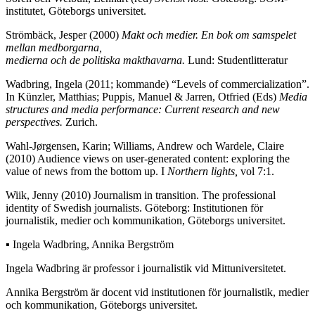
institutet, Göteborgs universitet.
Strömbäck, Jesper (2000)
Makt och medier. En bok om samspelet
mellan medborgarna,
medierna och de politiska makthavarna.
Lund: Studentlitteratur
Wadbring, Ingela (2011; kommande) “Levels of commercialization”.
In Künzler, Matthias; Puppis, Manuel & Jarren, Otfried (Eds)
Media
structures and media performance: Current research and new
perspectives.
Zurich.
Wahl-Jørgensen, Karin; Williams, Andrew och Wardele, Claire
(2010) Audience views on user-generated content: exploring the
value of news from the bottom up. I
Northern lights,
vol 7:1.
Wiik, Jenny (2010) Journalism in transition. The professional
identity of Swedish journalists. Göteborg: Institutionen för
journalistik, medier och kommunikation, Göteborgs universitet.
▪ Ingela Wadbring, Annika Bergström
Ingela Wadbring är professor i journalistik vid Mittuniversitetet.
Annika Bergström är docent vid institutionen för journalistik, medier
och kommunikation, Göteborgs universitet.