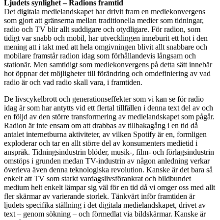
Ljudets synlighet – Radions framtid
Det digitala medielandskapet har drivit fram en mediekonvergens
som gjort att gränserna mellan traditionella medier som tidningar,
radio och TV blir allt suddigare och otydligare. För radion, som
tidigt var snabb och mobil, har utvecklingen inneburit ett hot i den
mening att i takt med att hela omgivningen blivit allt snabbare och
mobilare framstår radion idag som förhållandevis långsam och
stationär. Men samtidigt som mediekonvergens på detta sätt innebär
hot öppnar det möjligheter till förändring och omdefiniering av vad
radio är och vad radio skall vara, i framtiden.
De livscykelbrott och generationseffekter som vi kan se för radio
idag är som har antytts vid ett flertal tillfällen i denna text del av och
en följd av den större transformering av medielandskapet som pågår.
Radion är inte ensam om att drabbas av tillbakagång i en tid då
antalet internetburna aktiviteter, av vilken Spotify är en, formligen
exploderar och tar en allt större del av konsumenters medietid i
anspråk. Tidningsindustrin blöder, musik-, film- och förlagsindustrin
omstöps i grunden medan TV-industrin av någon anledning verkar
överleva även denna teknologiska revolution. Kanske är det bara så
enkelt att TV som starkt vardagslivsförankrat och bildbundet
medium helt enkelt lämpar sig väl för en tid då vi omger oss med allt
fler skärmar av varierande storlek. Tänkvärt inför framtiden är
ljudets specifika ställning i det digitala medielandskapet, drivet av
text – genom sökning – och förmedlat via bildskärmar. Kanske är