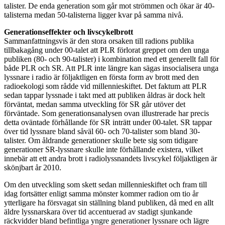
talister. De enda generation som går mot strömmen och ökar är 40-
talisterna medan 50-talisterna ligger kvar på samma nivå.
Generationseffekter och livscykelbrott
Sammanfattningsvis är den stora orsaken till radions publika
tillbakagång under 00-talet att PLR förlorat greppet om den unga
publiken (80- och 90-talister) i kombination med ett generellt fall för
både PLR och SR. Att PLR inte längre kan sägas insocialisera unga
lyssnare i radio är följaktligen en första form av brott med den
radioekologi som rådde vid millennieskiftet. Det faktum att PLR
sedan tappar lyssnade i takt med att publiken åldras är dock helt
förväntat, medan samma utveckling för SR går utöver det
förväntade. Som generationsanalysen ovan illustrerade har precis
detta oväntade förhållande för SR inträtt under 00-talet. SR tappar
över tid lyssnare bland såväl 60- och 70-talister som bland 30-
talister. Om åldrande generationer skulle bete sig som tidigare
generationer SR-lyssnare skulle inte förhållande existera, vilket
innebär att ett andra brott i radiolyssnandets livscykel följaktligen är
skönjbart år 2010.
Om den utveckling som skett sedan millennieskiftet och fram till
idag fortsätter enligt samma mönster kommer radion om tio år
ytterligare ha försvagat sin ställning bland publiken, då med en allt
äldre lyssnarskara över tid accentuerad av stadigt sjunkande
räckvidder bland befintliga yngre generationer lyssnare och lägre