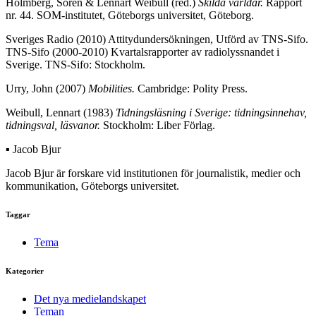
Holmberg, Sören & Lennart Weibull (red.)
Skilda världar.
Rapport
nr. 44. SOM-institutet, Göteborgs universitet, Göteborg.
Sveriges Radio (2010) Attitydundersökningen, Utförd av TNS-Sifo.
TNS-Sifo (2000-2010) Kvartalsrapporter av radiolyssnandet i
Sverige. TNS-Sifo: Stockholm.
Urry, John (2007)
Mobilities.
Cambridge: Polity Press.
Weibull, Lennart (1983)
Tidningsläsning i Sverige: tidningsinnehav,
tidningsval, läsvanor.
Stockholm: Liber Förlag.
▪ Jacob Bjur
Jacob Bjur är forskare vid institutionen för journalistik, medier och
kommunikation, Göteborgs universitet.
Taggar
Tema
Kategorier
Det nya medielandskapet
Teman