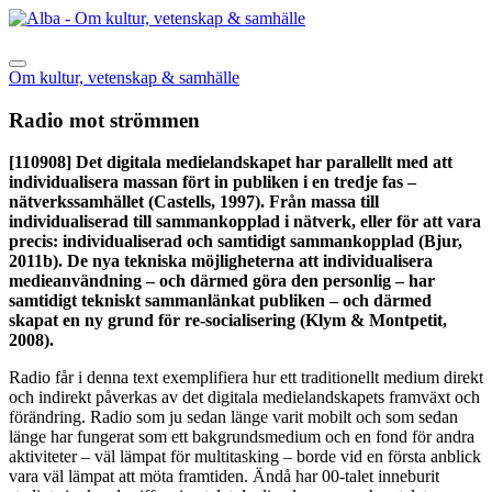
Om kultur, vetenskap & samhälle
Radio mot strömmen
[110908]
Det digitala medielandskapet har parallellt med att
individualisera massan fört in publiken i en tredje fas –
nätverkssamhället (Castells, 1997). Från massa till
individualiserad till sammankopplad i nätverk, eller för att vara
precis: individualiserad och samtidigt sammankopplad (Bjur,
2011b). De nya tekniska möjligheterna att individualisera
medieanvändning – och därmed göra den personlig – har
samtidigt tekniskt sammanlänkat publiken – och därmed
skapat en ny grund för re-socialisering (Klym & Montpetit,
2008).
Radio får i denna text exemplifiera hur ett traditionellt medium direkt
och indirekt påverkas av det digitala medielandskapets framväxt och
förändring. Radio som ju sedan länge varit mobilt och som sedan
länge har fungerat som ett bakgrundsmedium och en fond för andra
aktiviteter – väl lämpat för multitasking – borde vid en första anblick
vara väl lämpat att möta framtiden. Ändå har 00-talet inneburit