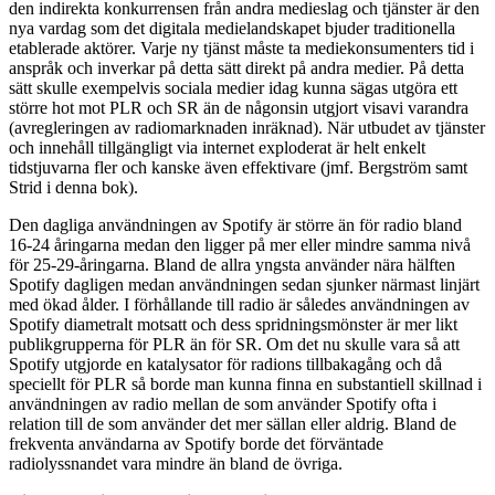
den indirekta konkurrensen från andra medieslag och tjänster är den
nya vardag som det digitala medielandskapet bjuder traditionella
etablerade aktörer. Varje ny tjänst måste ta mediekonsumenters tid i
anspråk och inverkar på detta sätt direkt på andra medier. På detta
sätt skulle exempelvis sociala medier idag kunna sägas utgöra ett
större hot mot PLR och SR än de någonsin utgjort visavi varandra
(avregleringen av radiomarknaden inräknad). När utbudet av tjänster
och innehåll tillgängligt via internet exploderat är helt enkelt
tidstjuvarna fler och kanske även effektivare (jmf. Bergström samt
Strid i denna bok).
Den dagliga användningen av Spotify är större än för radio bland
16-24 åringarna medan den ligger på mer eller mindre samma nivå
för 25-29-åringarna. Bland de allra yngsta använder nära hälften
Spotify dagligen medan användningen sedan sjunker närmast linjärt
med ökad ålder. I förhållande till radio är således användningen av
Spotify diametralt motsatt och dess spridningsmönster är mer likt
publikgrupperna för PLR än för SR. Om det nu skulle vara så att
Spotify utgjorde en katalysator för radions tillbakagång och då
speciellt för PLR så borde man kunna finna en substantiell skillnad i
användningen av radio mellan de som använder Spotify ofta i
relation till de som använder det mer sällan eller aldrig. Bland de
frekventa användarna av Spotify borde det förväntade
radiolyssnandet vara mindre än bland de övriga.