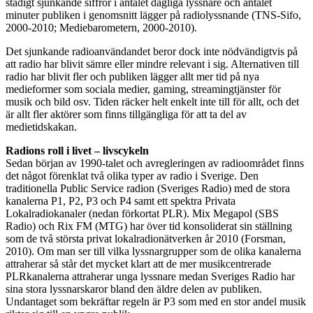
stadigt sjunkande siffror i antalet dagliga lyssnare och antalet
minuter publiken i genomsnitt lägger på radiolyssnande (TNS-Sifo,
2000-2010; Mediebarometern, 2000-2010).
Det sjunkande radioanvändandet beror dock inte nödvändigtvis på
att radio har blivit sämre eller mindre relevant i sig. Alternativen till
radio har blivit fler och publiken lägger allt mer tid på nya
medieformer som sociala medier, gaming, streamingtjänster för
musik och bild osv. Tiden räcker helt enkelt inte till för allt, och det
är allt fler aktörer som finns tillgängliga för att ta del av
medietidskakan.
Radions roll i livet – livscykeln
Sedan början av 1990-talet och avregleringen av radioområdet finns
det något förenklat två olika typer av radio i Sverige. Den
traditionella Public Service radion (Sveriges Radio) med de stora
kanalerna P1, P2, P3 och P4 samt ett spektra Privata
Lokalradiokanaler (nedan förkortat PLR). Mix Megapol (SBS
Radio) och Rix FM (MTG) har över tid konsoliderat sin ställning
som de två största privat lokalradionätverken år 2010 (Forsman,
2010). Om man ser till vilka lyssnargrupper som de olika kanalerna
attraherar så står det mycket klart att de mer musikcentrerade
PLRkanalerna attraherar unga lyssnare medan Sveriges Radio har
sina stora lyssnarskaror bland den äldre delen av publiken.
Undantaget som bekräftar regeln är P3 som med en stor andel musik