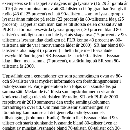
exempelvis se hur tappet av dagens unga lyssnare (16-29 år gamla år
2010) är en kombination av att 80-talisterna i hög grad har övergivit
radio (48 till 25 procent) och att 90-talisterna som ny lyssnargrupp
lyssnar ännu mindre på radio (22 procent) än 80-talisterna idag (25
procent). Tappet är som man kan se till största delen orsakat av att
PLR har förlorat avsevärda lyssnargrupper (-30 procent bland 80-
talister) samtidigt som man inte lyckats skapa nya (15 procent av 90-
talisternas lyssnar idag dagligen på PLR kontra 43 procent av 80-
talisterna när de var i motsvarande ålder år 2000). SR har bland 80-
talisterna ökat något (5 procent) – helt i linje med förväntade
livscykelförändringen i SR-lyssnande – och 90-talisterna lyssnar
idag i liten, men samma (7 procent), utsträckning på SR som 80-
talisterna år 2000.
Uppställningen i generationer ger som genomgången ovan av 80-
och 90-talister visar mycket information om förändringsmönster i
radiolyssnandet. Varje generation kan följas och skärskådas på
samma sätt. Medan de två första samlingskolumnerna visar de
konkreta dagliga räckviddstalen för radio, SR och PLR år 2000
respektive år 2010 summerar den tredje samlingskolumnen
förändringen över tid. Om man fokuserar summeringen av
förändring kan man se att det generella radiolyssnandets
tillbakagång (kolumnen Radio) förutom litet lyssnade bland 90-
talister och starkt sjunkande lyssnande bland 80-talister även är
orsakat av minskat lyssnande bland 70-talister, 60-talister och 30-