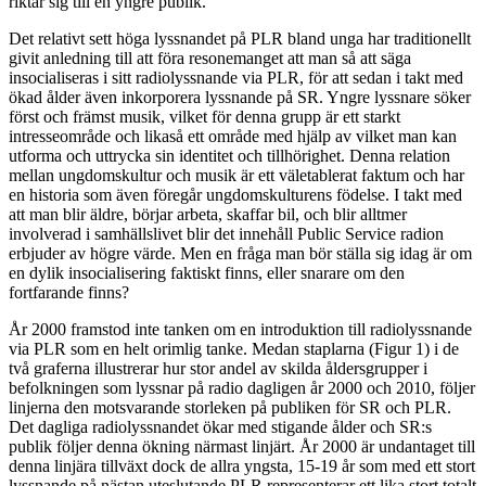
riktar sig till en yngre publik.
Det relativt sett höga lyssnandet på PLR bland unga har traditionellt
givit anledning till att föra resonemanget att man så att säga
insocialiseras i sitt radiolyssnande via PLR, för att sedan i takt med
ökad ålder även inkorporera lyssnande på SR. Yngre lyssnare söker
först och främst musik, vilket för denna grupp är ett starkt
intresseområde och likaså ett område med hjälp av vilket man kan
utforma och uttrycka sin identitet och tillhörighet. Denna relation
mellan ungdomskultur och musik är ett väletablerat faktum och har
en historia som även föregår ungdomskulturens födelse. I takt med
att man blir äldre, börjar arbeta, skaffar bil, och blir alltmer
involverad i samhällslivet blir det innehåll Public Service radion
erbjuder av högre värde. Men en fråga man bör ställa sig idag är om
en dylik insocialisering faktiskt finns, eller snarare om den
fortfarande finns?
År 2000 framstod inte tanken om en introduktion till radiolyssnande
via PLR som en helt orimlig tanke. Medan staplarna (Figur 1) i de
två graferna illustrerar hur stor andel av skilda åldersgrupper i
befolkningen som lyssnar på radio dagligen år 2000 och 2010, följer
linjerna den motsvarande storleken på publiken för SR och PLR.
Det dagliga radiolyssnandet ökar med stigande ålder och SR:s
publik följer denna ökning närmast linjärt. År 2000 är undantaget till
denna linjära tillväxt dock de allra yngsta, 15-19 år som med ett stort