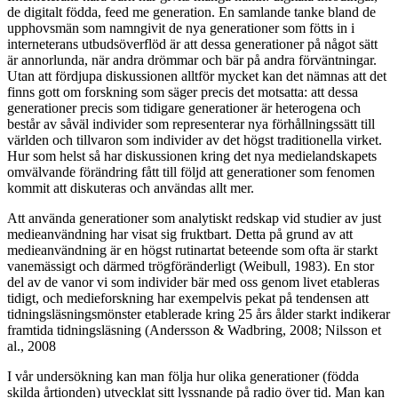
de digitalt födda, feed me generation. En samlande tanke bland de
upphovsmän som namngivit de nya generationer som fötts in i
interneterans utbudsöverflöd är att dessa generationer på något sätt
är annorlunda, när andra drömmar och bär på andra förväntningar.
Utan att fördjupa diskussionen alltför mycket kan det nämnas att det
finns gott om forskning som säger precis det motsatta: att dessa
generationer precis som tidigare generationer är heterogena och
består av såväl individer som representerar nya förhållningssätt till
världen och tillvaron som individer av det högst traditionella virket.
Hur som helst så har diskussionen kring det nya medielandskapets
omvälvande förändring fått till följd att generationer som fenomen
kommit att diskuteras och användas allt mer.
Att använda generationer som analytiskt redskap vid studier av just
medieanvändning har visat sig fruktbart. Detta på grund av att
medieanvändning är en högst rutinartat beteende som ofta är starkt
vanemässigt och därmed trögföränderligt (Weibull, 1983). En stor
del av de vanor vi som individer bär med oss genom livet etableras
tidigt, och medieforskning har exempelvis pekat på tendensen att
tidningsläsningsmönster etablerade kring 25 års ålder starkt indikerar
framtida tidningsläsning (Andersson & Wadbring, 2008; Nilsson et
al., 2008
I vår undersökning kan man följa hur olika generationer (födda
skilda årtionden) utvecklat sitt lyssnande på radio över tid. Man kan