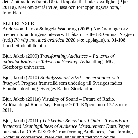
det så att radions framtid är tätt kopplat till ljudets synlighet (Bjur,
2011a). Mer om det får vi se, läsa och förhoppningsvis höra, i
framtiden.
REFERENSER
Andersson, Ulrika & Ingela Wadbring (2008 ) Användningen av
medier i förändringens tidevarv. I Håkan Hvitfelt & Gunnar Nygren
(red.)
På väg mot medievärlden 2020
(4:e upplagan), s. 91-108.
Lund: Studentlitteratur.
Bjur, Jakob (2009)
Transforming Audiences – Patterns of
individualization in Television Viewing.
Avhandling JMG,
Göteborgs universitet.
Bjur, Jakob (2010)
Radiolyssnadet 2020 – generationer och
livscykel.
Prognos framställd som underlag till Sveriges radios
Framtidsutredning. Sverges Radio: Stockholm.
Bjur, Jakob (2011a) Visuality of Sound – Future of Radio.
Anförande på RadioDays Europe 2011, Köpenhamn 17-18 mars
2011.
Bjur, Jakob (2011b)
Thickening Behavioural Data – Towards an
Increased Meaningfulness of Audience Measurement Data.
Paper
presented at COST-IS0906 Transforming Audiences, Transforming
Societies conference: New challenges and methodological