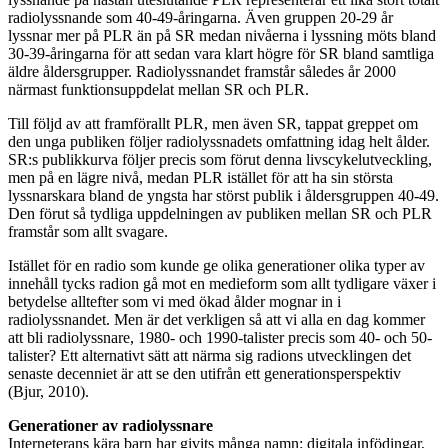
lyssnande på nästan uteslutande PLR representerar ett lika stort totalt
radiolyssnande som 40-49-åringarna. Även gruppen 20-29 år
lyssnar mer på PLR än på SR medan nivåerna i lyssning möts bland
30-39-åringarna för att sedan vara klart högre för SR bland samtliga
äldre åldersgrupper. Radiolyssnandet framstår således år 2000
närmast funktionsuppdelat mellan SR och PLR.
Till följd av att framförallt PLR, men även SR, tappat greppet om
den unga publiken följer radiolyssnadets omfattning idag helt ålder.
SR:s publikkurva följer precis som förut denna livscykelutveckling,
men på en lägre nivå, medan PLR istället för att ha sin största
lyssnarskara bland de yngsta har störst publik i åldersgruppen 40-49.
Den förut så tydliga uppdelningen av publiken mellan SR och PLR
framstår som allt svagare.
Istället för en radio som kunde ge olika generationer olika typer av
innehåll tycks radion gå mot en medieform som allt tydligare växer i
betydelse alltefter som vi med ökad ålder mognar in i
radiolyssnandet. Men är det verkligen så att vi alla en dag kommer
att bli radiolyssnare, 1980- och 1990-talister precis som 40- och 50-
talister? Ett alternativt sätt att närma sig radions utvecklingen det
senaste decenniet är att se den utifrån ett generationsperspektiv
(Bjur, 2010).
Generationer av radiolyssnare
Interneterans kära barn har givits många namn: digitala infödingar,