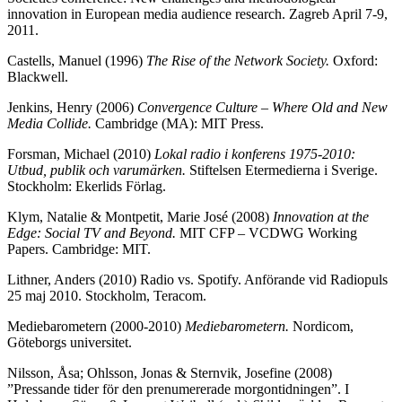
innovation in European media audience research. Zagreb April 7-9,
2011.
Castells, Manuel (1996)
The Rise of the Network Society.
Oxford:
Blackwell.
Jenkins, Henry (2006)
Convergence Culture – Where Old and New
Media Collide.
Cambridge (MA): MIT Press.
Forsman, Michael (2010)
Lokal radio i konferens 1975-2010:
Utbud, publik och varumärken.
Stiftelsen Etermedierna i Sverige.
Stockholm: Ekerlids Förlag.
Klym, Natalie & Montpetit, Marie José (2008)
Innovation at the
Edge: Social TV and Beyond.
MIT CFP – VCDWG Working
Papers. Cambridge: MIT.
Lithner, Anders (2010) Radio vs. Spotify. Anförande vid Radiopuls
25 maj 2010. Stockholm, Teracom.
Mediebarometern (2000-2010)
Mediebarometern.
Nordicom,
Göteborgs universitet.
Nilsson, Åsa; Ohlsson, Jonas & Sternvik, Josefine (2008)
”Pressande tider för den prenumererade morgontidningen”. I