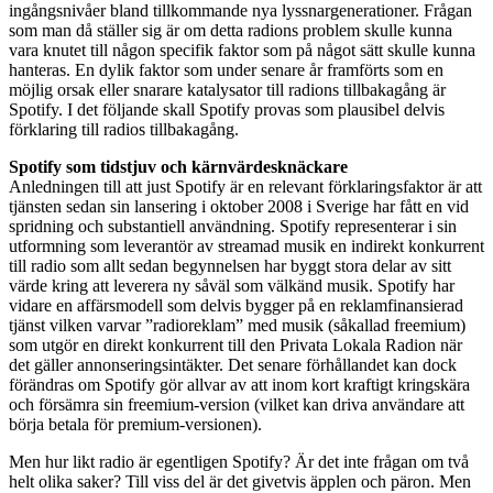
ingångsnivåer bland tillkommande nya lyssnargenerationer. Frågan
som man då ställer sig är om detta radions problem skulle kunna
vara knutet till någon specifik faktor som på något sätt skulle kunna
hanteras. En dylik faktor som under senare år framförts som en
möjlig orsak eller snarare katalysator till radions tillbakagång är
Spotify. I det följande skall Spotify provas som plausibel delvis
förklaring till radios tillbakagång.
Spotify som tidstjuv och kärnvärdesknäckare
Anledningen till att just Spotify är en relevant förklaringsfaktor är att
tjänsten sedan sin lansering i oktober 2008 i Sverige har fått en vid
spridning och substantiell användning. Spotify representerar i sin
utformning som leverantör av streamad musik en indirekt konkurrent
till radio som allt sedan begynnelsen har byggt stora delar av sitt
värde kring att leverera ny såväl som välkänd musik. Spotify har
vidare en affärsmodell som delvis bygger på en reklamfinansierad
tjänst vilken varvar ”radioreklam” med musik (såkallad freemium)
som utgör en direkt konkurrent till den Privata Lokala Radion när
det gäller annonseringsintäkter. Det senare förhållandet kan dock
förändras om Spotify gör allvar av att inom kort kraftigt kringskära
och försämra sin freemium-version (vilket kan driva användare att
börja betala för premium-versionen).
Men hur likt radio är egentligen Spotify? Är det inte frågan om två
helt olika saker? Till viss del är det givetvis äpplen och päron. Men