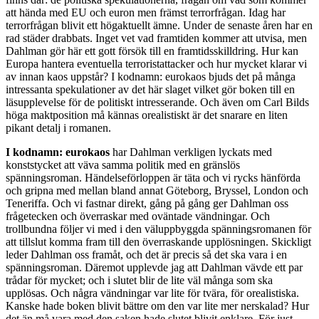
att hända med EU och euron men främst terrorfrågan. Idag har
terrorfrågan blivit ett högaktuellt ämne. Under de senaste åren har en
rad städer drabbats. Inget vet vad framtiden kommer att utvisa, men
Dahlman gör här ett gott försök till en framtidsskilldring. Hur kan
Europa hantera eventuella terroristattacker och hur mycket klarar vi
av innan kaos uppstår? I kodnamn: eurokaos bjuds det på många
intressanta spekulationer av det här slaget vilket gör boken till en
läsupplevelse för de politiskt intresserande. Och även om Carl Bilds
höga maktposition må kännas orealistiskt är det snarare en liten
pikant detalj i romanen.
I kodnamn: eurokaos
har Dahlman verkligen lyckats med
konststycket att väva samma politik med en gränslös
spänningsroman. Händelseförloppen är täta och vi rycks hänförda
och gripna med mellan bland annat Göteborg, Bryssel, London och
Teneriffa. Och vi fastnar direkt, gång på gång ger Dahlman oss
frågetecken och överraskar med oväntade vändningar. Och
trollbundna följer vi med i den väluppbyggda spänningsromanen för
att tillslut komma fram till den överraskande upplösningen. Skickligt
leder Dahlman oss framåt, och det är precis så det ska vara i en
spänningsroman. Däremot upplevde jag att Dahlman vävde ett par
trådar för mycket; och i slutet blir de lite väl många som ska
upplösas. Och några vändningar var lite för tvära, för orealistiska.
Kanske hade boken blivit bättre om den var lite mer nerskalad? Hur
det än må vara med den saken hade slutet blivit enklare. För just