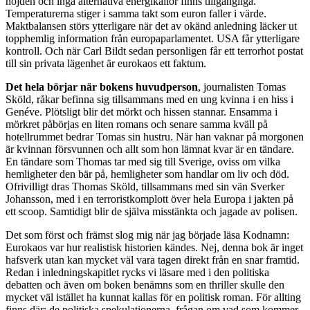
höjden och inga alternativa energikällor finns tillgängliga.
Temperaturerna stiger i samma takt som euron faller i värde.
Maktbalansen störs ytterligare när det av okänd anledning läcker ut
topphemlig information från europaparlamentet. USA får ytterligare
kontroll. Och när Carl Bildt sedan personligen får ett terrorhot postat
till sin privata lägenhet är eurokaos ett faktum.
Det hela börjar när bokens huvudperson
, journalisten Tomas
Sköld, råkar befinna sig tillsammans med en ung kvinna i en hiss i
Genéve. Plötsligt blir det mörkt och hissen stannar. Ensamma i
mörkret påbörjas en liten romans och senare samma kväll på
hotellrummet bedrar Tomas sin hustru. När han vaknar på morgonen
är kvinnan försvunnen och allt som hon lämnat kvar är en tändare.
En tändare som Thomas tar med sig till Sverige, oviss om vilka
hemligheter den bär på, hemligheter som handlar om liv och död.
Ofrivilligt dras Thomas Sköld, tillsammans med sin vän Sverker
Johansson, med i en terroristkomplott över hela Europa i jakten på
ett scoop. Samtidigt blir de själva misstänkta och jagade av polisen.
Det som först och främst slog mig när jag började läsa Kodnamn:
Eurokaos var hur realistisk historien kändes. Nej, denna bok är inget
hafsverk utan kan mycket väl vara tagen direkt från en snar framtid.
Redan i inledningskapitlet rycks vi läsare med i den politiska
debatten och även om boken benämns som en thriller skulle den
mycket väl istället ha kunnat kallas för en politisk roman. För allting
finns där: de politiska spekulationerna, frågan om vad som kommer