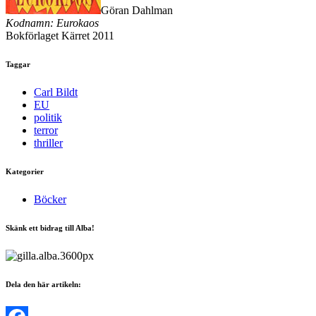
Göran Dahlman
Kodnamn: Eurokaos
Bokförlaget Kärret 2011
Taggar
Carl Bildt
EU
politik
terror
thriller
Kategorier
Böcker
Skänk ett bidrag till Alba!
Dela den här artikeln: