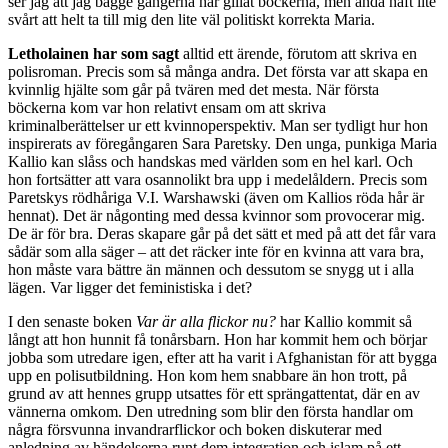
ser jag att jag bägge gångerna har gillat böckerna, men ändå haft lite
svårt att helt ta till mig den lite väl politiskt korrekta Maria.
Letholainen har som sagt
alltid ett ärende, förutom att skriva en
polisroman. Precis som så många andra. Det första var att skapa en
kvinnlig hjälte som går på tvären med det mesta. När första
böckerna kom var hon relativt ensam om att skriva
kriminalberättelser ur ett kvinnoperspektiv. Man ser tydligt hur hon
inspirerats av föregångaren Sara Paretsky. Den unga, punkiga Maria
Kallio kan slåss och handskas med världen som en hel karl. Och
hon fortsätter att vara osannolikt bra upp i medelåldern. Precis som
Paretskys rödhåriga V.I. Warshawski (även om Kallios röda hår är
hennat). Det är någonting med dessa kvinnor som provocerar mig.
De är för bra. Deras skapare går på det sätt et med på att det får vara
sådär som alla säger – att det räcker inte för en kvinna att vara bra,
hon måste vara bättre än männen och dessutom se snygg ut i alla
lägen. Var ligger det feministiska i det?
I den senaste boken
Var är alla flickor nu?
har Kallio kommit så
långt att hon hunnit få tonårsbarn. Hon har kommit hem och börjar
jobba som utredare igen, efter att ha varit i Afghanistan för att bygga
upp en polisutbildning. Hon kom hem snabbare än hon trott, på
grund av att hennes grupp utsattes för ett sprängattentat, där en av
vännerna omkom. Den utredning som blir den första handlar om
några försvunna invandrarflickor och boken diskuterar med
anledning av händelserna runt dem integration och islam på ett