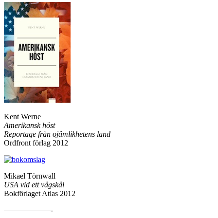
Peter Kadhammar
Route 66
– och den amerikanska drömmen
Leopard förlag 2012
Kent Werne
Amerikansk höst
Reportage från ojämlikhetens land
Ordfront förlag 2012