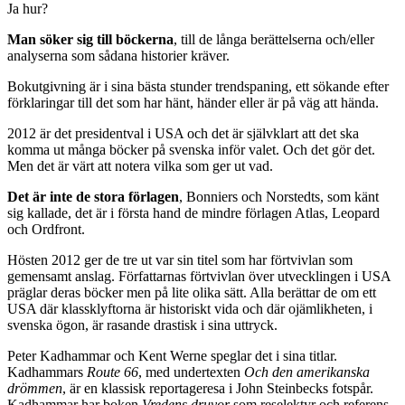
ledande land inom vetenskap, utbildning och teknisk innovation?
Hur förstår man ett land där stora delar av arbetarklassen röstar på
det som vi allmänt uppfattar som ”högern”, tvärt emot vad svenska
arbetare i allmänhet har röstat historiskt? Och hur förstår man
politikens villkor i ett land där de som mest behöver det i stora
mängder röstar emot det som gynnar dem mest?
Ja hur?
Man söker sig till böckerna
, till de långa berättelserna och/eller
analyserna som sådana historier kräver.
Bokutgivning är i sina bästa stunder trendspaning, ett sökande efter
förklaringar till det som har hänt, händer eller är på väg att hända.
2012 är det presidentval i USA och det är självklart att det ska
komma ut många böcker på svenska inför valet. Och det gör det.
Men det är värt att notera vilka som ger ut vad.
Det är inte de stora förlagen
, Bonniers och Norstedts, som känt
sig kallade, det är i första hand de mindre förlagen Atlas, Leopard
och Ordfront.
Hösten 2012 ger de tre ut var sin titel som har förtvivlan som
gemensamt anslag. Författarnas förtvivlan över utvecklingen i USA