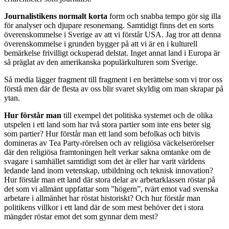
I ärlighetens namn var det också min utgångshypotes. Det vill säga,
jag utgick från att jag själv tillhörde de som visste och förstod
tillräckligt när jag började läsa.
Så var det inte.
Det andra påståendet bygger på mitt intresse för USA och mina
erfarenheter som journalist.
Journalistikens normalt korta
form och snabba tempo gör sig illa
för analyser och djupare resonemang. Samtidigt finns det en sorts
överenskommelse i Sverige av att vi förstår USA. Jag tror att denna
överenskommelse i grunden bygger på att vi är en i kulturell
bemärkelse frivilligt ockuperad delstat. Inget annat land i Europa är
så präglat av den amerikanska populärkulturen som Sverige.
Så media lägger fragment till fragment i en berättelse som vi tror oss
förstå men där de flesta av oss blir svaret skyldig om man skrapar på
ytan.
Hur förstår man
till exempel det politiska systemet och de olika
utspelen i ett land som har två stora partier som inte ens beter sig
som partier? Hur förstår man ett land som befolkas och bitvis
domineras av Tea Party-rörelsen och av religiösa väckelserörelser
där den religiösa framtoningen helt verkar sakna omtanke om de
svagare i samhället samtidigt som det är eller har varit världens