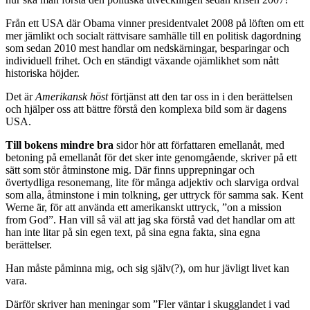
journalistik insikt och grundläggande research. Likt Kadhammar rör
han sig bland vad vi normalt skulle uppfatta som människor i
samhällets utkant. Likt Kadhammar visar han att denna utkant
numera är en del av dess kärna.
Men
Amerikansk höst
är en berättelse om de vidare sammanhangen.
Varför ser det ut som det gör och i vems intresse skedde det? Och
hur ska man förstå den politiska utvecklingen sedan krisen 2007?
Från ett USA där Obama vinner presidentvalet 2008 på löften om ett
mer jämlikt och socialt rättvisare samhälle till en politisk dagordning
som sedan 2010 mest handlar om nedskärningar, besparingar och
individuell frihet. Och en ständigt växande ojämlikhet som nått
historiska höjder.
Det är
Amerikansk höst
förtjänst att den tar oss in i den berättelsen
och hjälper oss att bättre förstå den komplexa bild som är dagens
USA.
Till bokens mindre bra
sidor hör att författaren emellanåt, med
betoning på emellanåt för det sker inte genomgående, skriver på ett
sätt som stör åtminstone mig. Där finns upprepningar och
övertydliga resonemang, lite för många adjektiv och slarviga ordval
som alla, åtminstone i min tolkning, ger uttryck för samma sak. Kent
Werne är, för att använda ett amerikanskt uttryck, ”on a mission
from God”. Han vill så väl att jag ska förstå vad det handlar om att