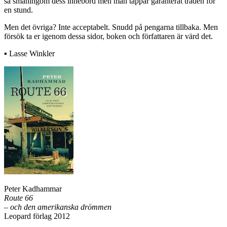
dålig redigering. Mycket hänför åtminstone jag till
dagstidningsjournalistikens ibland vårdslösa generaliseringar. Men
den stilarten borde en redaktör kunnat rensa i utan att plocka bort
journalistens egen röst.
Meningen som inleder kapitel 1: ”En resa från Sverige till USA
måste börja i New York.” kan man skratta åt. Som läsare förstår man
så småningom dess innebörd men man tappar garanterat tråden för
en stund.
Men det övriga? Inte acceptabelt. Snudd på pengarna tillbaka. Men
försök ta er igenom dessa sidor, boken och författaren är värd det.
▪ Lasse Winkler