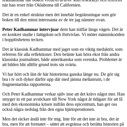
präglar deras böcker men på lite olika sätt. Alla berättar de om ett
USA där klassklyftorna är historiskt vida och där ojämlikheten, i
svenska ögon, är rasande drastisk i sina uttryck.
Peter Kadhammar och Kent Werne speglar det i sina titlar.
Kadhammars
Route 66
, med undertexten
Och den amerikanska
drömmen
, är en klassisk reportageresa i John Steinbecks fotspår.
Kadhammar har boken
Vredens druvor
som reselektyr och referens
när han reser från Oklahoma till Californien.
Det är en enkel struktur men det innebär begränsningar som gör
boken till den minst intressanta av de tre jag nämner ovan.
Peter Kadhammar intervjuar
dem han träffar längs vägen. Det är
en konkret studie i fattigdom och förtvivlan. Vi möter människoöden
i hopplöshetens tecken.
Det är klassisk Kadhammar med jaget som en viktig medaktör, som
referens för alla reflektioner. Den beläste kan höra ekot från andra
klassiska journalister, både amerikanska som svenska. Problemet är
att bilden blir alltför grund trots sin svärta.
Vi har hört och läst de här historierna ganska länge nu. De gör sig
bra i tv och dyker därför upp där med jämna mellanrum, i de
fragmentariska rapporterna.