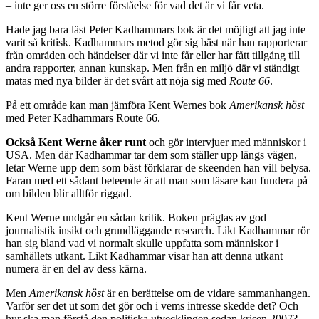
Och Peter Kadhammar verkar själv inse att det krävs något mer. Han
smyger in ett par avstickare till New York något år tidigare för att få
med den ekonomiska krisen inifrån dess epicentrum, han ger oss
också några nedslag från den egna hjärtoperationen.
Men det räcker ändå inte för mig. Inte för att det inte är bra, det är
bra, men för att formatet – sättet att avgränsa och berätta historien på
– inte ger oss en större förståelse för vad det är vi får veta.
Hade jag bara läst Peter Kadhammars bok är det möjligt att jag inte
varit så kritisk. Kadhammars metod gör sig bäst när han rapporterar
från områden och händelser där vi inte får eller har fått tillgång till
andra rapporter, annan kunskap. Men från en miljö där vi ständigt
matas med nya bilder är det svårt att nöja sig med
Route 66
.
På ett område kan man jämföra Kent Wernes bok
Amerikansk höst
med Peter Kadhammars Route 66.
Också Kent Werne åker runt
och gör intervjuer med människor i
USA. Men där Kadhammar tar dem som ställer upp längs vägen,
letar Werne upp dem som bäst förklarar de skeenden han vill belysa.
Faran med ett sådant beteende är att man som läsare kan fundera på
om bilden blir alltför riggad.
Kent Werne undgår en sådan kritik. Boken präglas av god