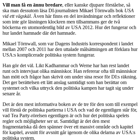
tidigare i boken. Här fungerar det mer som en onödig påminnelse
om att vad jag ska fatta.
Jag gjorde det, innan.
De språkliga och stilmässiga invändningarna till trots är boken ett
måste för den som vill förstå vad som händer i USA just nu.
Vill man få en ännu bredare
, eller kanske djupare förståelse, så
ska man dessutom läsa DI-journalisten Mikael Törnwalls bok
USA
vid ett vägskäl
. Även här finns en del invändningar och reflektioner
som inte gör läsningen klockren men tillsammans ger de två
böckerna en utomordentlig bild av USA 2012. Hur det fungerar och
hur landet hamnade där det hamnade.
Mikael Törnwall, som var Dagens Industris korrespondent i landet
mellan 2007 och 2011 har den uttalade målsättningen att förklara hur
USA:s komplicerade politiska system fungerar.
Han gör det väl. Likt Kadhammar och Werne har han rest landet
runt och intervjuat olika människor. Han refererar ofta till människor
han mött och frågor han skrivit om under sina resor för DI:s räkning.
Det ger berättelsen ett lätt anslag samtidigt som han berättar om
systemet och vilka uttryck den politiska kampen har tagit sig under
senare år.