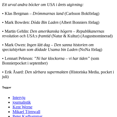
Mikael Törnwall
USA vid ett vägskäl
Bokförlaget Atlas 2012
——————-
Ett urval andra böcker om USA i årets utgivning:
• Klas Bergman –
Drömmarnas land
(Carlsson Bokförlag)
• Mark Bowden:
Döda Bin Laden
(Albert Bonniers förlag)
• Martin Gehlin:
Den amerikanska högern
–
Republikanernas
revolution och USA:s framtid
(Natur & Kultur) (Augustnominerad)
• Mark Owen:
Ingen lätt dag – Den sanna historien om
specialstyrkan som dödade Usama bin Laden
(NoNa förlag)
• Lennart Pehrson:
”Ni har klockorna – vi har tiden”
(som
Bonnierpocket i september)
• Erik Åsard:
Den sårbara supermakten
(Historiska Media, pocket i
juli)