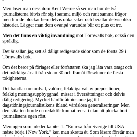
Det är den mest informativa boken av de tre för den som till exempel
vill förstå de politiska partierna i USA och vad de egentligen står för,
vad Tea Party-rörelsen egentligen är och hur det politiska spelets
regler och möjligheter ser ut. Samtidigt är det den mest
fragmentariska då den spänner över ett massivt område och kapitel
för kapitel, avsnitt för avsnitt går igenom de olika delarna av USA:s
politiska system.
Men läser man dessutom Kent Werne så ser man hur de två
journalisterna bitvis rör sig i samma miljö och runt samma frågor
men hur de plockar hem delvis olika saker och berättar delvis olika
historier. Lägger man dem ovanpå varandra blir ett plus ett tre.
Men det finns en viktig invändning
mot Törnwalls bok, också den
språklig.
Det är sällan jag sett så dåligt redigerade sidor som de första 29 i
Törnwalls bok.
Om det beror på förlaget eller författaren ska jag låta vara osagt och
det märkliga är att från sidan 30 och framåt försvinner de flesta
tokigheterna.
Det handlar om ordval, valörer, felaktiga val av prepositioner,
felaktig meningsuppbyggnad, missar i översättningar och delvis