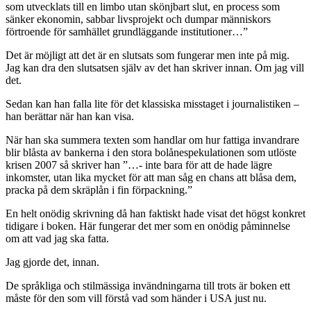
han inte litar på sin egen text, på sina egna fakta, sina egna
berättelser.
Han måste påminna mig, och sig själv(?), om hur jävligt livet kan
vara.
Därför skriver han meningar som ”Fler väntar i skugglandet i vad
som utvecklats till en limbo utan skönjbart slut, en process som
sänker ekonomin, sabbar livsprojekt och dumpar människors
förtroende för samhället grundläggande institutioner…”
Det är möjligt att det är en slutsats som fungerar men inte på mig.
Jag kan dra den slutsatsen själv av det han skriver innan. Om jag vill
det.
Sedan kan han falla lite för det klassiska misstaget i journalistiken –
han berättar när han kan visa.
När han ska summera texten som handlar om hur fattiga invandrare
blir blåsta av bankerna i den stora bolånespekulationen som utlöste
krisen 2007 så skriver han ”…- inte bara för att de hade lägre
inkomster, utan lika mycket för att man såg en chans att blåsa dem,
pracka på dem skräplån i fin förpackning.”
En helt onödig skrivning då han faktiskt hade visat det högst konkret