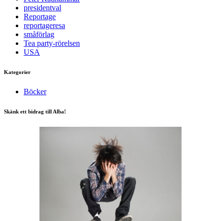
Taggar
Intervju
journalistik
Kent Werne
Mikael Törnwall
Peter Kadhammar
presidentval
Reportage
reportageresa
småförlag
Tea party-rörelsen
USA
Kategorier
Böcker
Skänk ett bidrag till Alba!