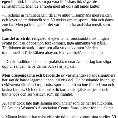
egen framtid. Inte alls som på våra föräldrars tid, säger de
samstämmigt. Men de är noga med att odla sitt lands kultur.
– Fredagar är familjedagen, då är vi alltid tillsammans med släkten
och lever på traditionellt sätt. Vi tycker om att sporta, rida och dansa
zumba. Men på fredagar är det vår inhemska arabiska musik som
gäller.
Landet är strikt religiöst
, shejkerna har oinskränkt makt, ingen
synlig politisk opposition förekommer, inga allmänna val hålls.
Traditionen är stark, i stort sett alla vuxna kvinnor bär den
traditionella klädedräkten abayan. En svart heltäckande kappa.
– Det är tradition och det är praktiskt, menar Amine, Jag kan stiga
upp ur sängen, ta på denna och så är jag klar.
Men oljepengarna och beroende
av västerländska handelspartners
har satt de hårda lagarna ur spel till viss del. De besökande kvinnliga
cyklisterna får bära kroppsnära sportkläder bara inte för axlarna och
knäna blottas. Och de tre tonårsflickorna bär självklart jeans och
tighta tops och ser världen som sin framtid.
Alla har dock inte haft samma möjligheter som de här tre flickorna.
På Amines Women´s Association Centre finns kurser för alla åldrar.
– Många kvinnor har måst gifta sig tidigt och avbrutit sina studier. Vi