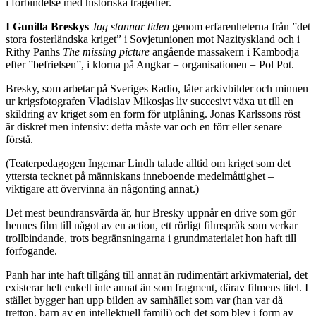
i förbindelse med historiska tragedier.
I Gunilla Breskys
Jag stannar tiden
genom erfarenheterna från ”det
stora fosterländska kriget” i Sovjetunionen mot Nazityskland och i
Rithy Panhs
The missing picture
angående massakern i Kambodja
efter ”befrielsen”, i klorna på Angkar = organisationen = Pol Pot.
Bresky, som arbetar på Sveriges Radio, låter arkivbilder och minnen
ur krigsfotografen Vladislav Mikosjas liv succesivt växa ut till en
skildring av kriget som en form för utplåning. Jonas Karlssons röst
är diskret men intensiv: detta måste var och en förr eller senare
förstå.
(Teaterpedagogen Ingemar Lindh talade alltid om kriget som det
yttersta tecknet på människans inneboende medelmåttighet –
viktigare att övervinna än någonting annat.)
Det mest beundransvärda är, hur Bresky uppnår en drive som gör
hennes film till något av en action, ett rörligt filmspråk som verkar
trollbindande, trots begränsningarna i grundmaterialet hon haft till
förfogande.
Panh har inte haft tillgång till annat än rudimentärt arkivmaterial, det
existerar helt enkelt inte annat än som fragment, därav filmens titel. I
stället bygger han upp bilden av samhället som var (han var då
tretton, barn av en intellektuell familj) och det som blev i form av