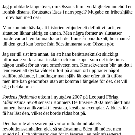
Jag grubblade länge över, om Olssons film i verkligheten innehöll en
ironisk distans, förutsattes läsas i narrspegel? Mugabe en frihetshjälte
– drev han med oss?
Man kan inte hävda, att historien erbjuder ett definitivt facit, en
situation liknar aldrig en annan. Men några former av slutsatser
borde var och en kunna dra och det framstår paradoxalt, hur man så
till den grad kan bortse från ödestimmarna som Olsson gör.
Jag ser till sist inte annat, än att hans berättartekniskt skickligt
utformade verk saknar insikter och kunskaper som det inte finns
någon ursäkt för att vara omedveten om. Konsekvensen blir, att det i
tendensen att dyrka våldet utfört på annan ort uppträder något
ställföreträdande, handlingar man själv längtar efter att få utföra,
men inte kan genomföra utan att komma i fängelse för det, det vill
säga betala priset.
Jordens fördömda
utkom i nyutgåva 2007 på Leopard Förlag.
Människans revolt
senast i Bonniers Delfinserie 2002 men återfinns
numera bara antikvariskt i enstaka, kostbara exemplar. Alldeles för
få har läst den, vilket det borde rådas bot på.
Den har inte alla svaren på varför nittonhundratalets
revolutionssamhällen gick så smärtsamma öden till mötes, men
snudd på. Och viktigare: den för in läsaren i en mångfasetterad