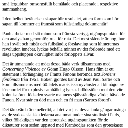
små lergubbar, omsorgsfullt bemålade och placerade i respektive
sammanhang.
I den helhet berättelsen skapar blir resultatet, att en form som hör
sagan till kommer att framstå som fullständigt dokumentär!
Panh arbetar med sitt minne som främsta vertyg, utgångspunkten för
den analys han genomför, ruta för ruta. Det mest slående är nog, hur
han i svält och misär och fullständig förslavning som khmerernas
revolution innebar, lyckas behålla minnet av det förlorade med ett
slags uppsluppen okuvlighet inför förloppets allvar.
Det är utmanande att möta dessa båda verk tillsammans med
Concerning Violence
av Göran Hugo Olsson. Hans film är ett
statement i förlängning av Frantz Fanons berömda text
Jordens
fördömda
från 1961. Boken gjordes känd av Jean Paul Sartre och
kom tillsammans med 60-talets maoistiska nyvänster att bli något av
lösenordet för explosiv samhällelig lycka. I dödsstöten mot den vite
kolonisatören föds den svarte mannens självständiga värde, hävdade
Fanon. Kvar står en död man och en fri man (Sartres förord).
Det tänkvärda är emellertid, att det var just dessa tankegångar många
av de sydostasiatiska ledarna anammat under sina studioår i Paris,
vilket följaktligen var den teoretiska utgångspunkten för de
diktaturer som sedan uppstod med Kambodjas som den groteskaste