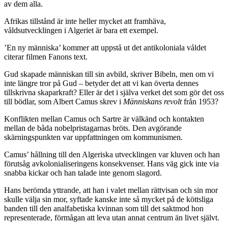
av dem alla.
Afrikas tillstånd är inte heller mycket att framhäva,
våldsutvecklingen i Algeriet är bara ett exempel.
’En ny människa’ kommer att uppstå ut det antikoloniala våldet
citerar filmen Fanons text.
Gud skapade människan till sin avbild, skriver Bibeln, men om vi
inte längre tror på Gud – betyder det att vi kan överta dennes
tillskrivna skaparkraft? Eller är det i själva verket det som gör det oss
till bödlar, som Albert Camus skrev i
Människans revolt
från 1953?
Konflikten mellan Camus och Sartre är välkänd och kontakten
mellan de båda nobelpristagarnas bröts. Den avgörande
skärningspunkten var uppfattningen om kommunismen.
Camus’ hållning till den Algeriska utvecklingen var kluven och han
förutsåg avkolonialiseringens konsekvenser. Hans väg gick inte via
snabba kickar och han talade inte genom slagord.
Hans berömda yttrande, att han i valet mellan rättvisan och sin mor
skulle välja sin mor, syftade kanske inte så mycket på de köttsliga
banden till den analfabetiska kvinnan som till det saktmod hon
representerade, förmågan att leva utan annat centrum än livet självt.