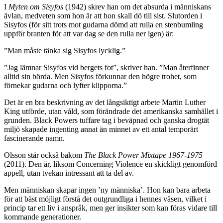
I
Myten om Sisyfos
(1942) skrev han om det absurda i människans
ävlan, medveten som hon är att hon skall dö till sist. Slutorden i
Sisyfos (för sitt trots mot gudarna dömd att rulla en stenbumling
uppför branten för att var dag se den rulla ner igen) är:
”Man måste tänka sig Sisyfos lycklig.”
”Jag lämnar Sisyfos vid bergets fot”, skriver han. ”Man återfinner
alltid sin börda. Men Sisyfos förkunnar den högre trohet, som
förnekar gudarna och lyfter klipporna.”
Det är en bra beskrivning av det långsiktigt arbete Martin Luther
King utförde, utan våld, som förändrade det amerikanska samhället i
grunden. Black Powers tuffare tag i beväpnad och ganska drogtät
miljö skapade ingenting annat än minnet av ett antal temporärt
fascinerande namn.
Olsson står också bakom
The Black Power Mixtape 1967-1975
(2011). Den är, liksom Concerning Violence en skickligt genomförd
appell, utan tvekan intressant att ta del av.
Men människan skapar ingen ’ny människa’. Hon kan bara arbeta
för att bäst möjligt förstå det outgrundliga i hennes väsen, vilket i
princip tar ett liv i anspråk, men ger insikter som kan föras vidare till
kommande generationer.