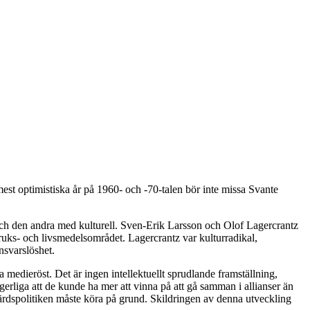
est optimistiska år på 1960- och -70-talen bör inte missa Svante
och den andra med kulturell. Sven-Erik Larsson och Olof Lagercrantz
dbruks- och livsmedelsområdet. Lagercrantz var kulturradikal,
nsvarslöshet.
 medieröst. Det är ingen intellektuellt sprudlande framställning,
erliga att de kunde ha mer att vinna på att gå samman i allianser än
älfärdspolitiken måste köra på grund. Skildringen av denna utveckling