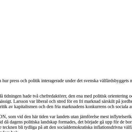
h hur press och politik interagerade under det svenska välfärdsbyggets m
 tidningen hade två chefredaktörer, den ena med politisk orientering 
ässigt. Larsson var liberal och stred för en fri marknad särskilt på jor
ritik av kapitalismen och den fria marknadens konkurrens och sociala a
, som vid den här tiden var landets utan jämförelse mest inflytelserika
d då dagens politiska landskap formades, det började gå upp för de borg
rjade tecknen bli tydliga på att den socialdemokratiska inflationsdrivna v