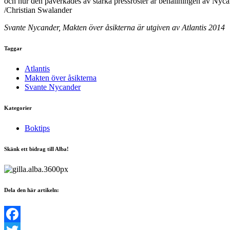
och hur den påverkades av starka pressröster är behållningen av Nyc
/Christian Swalander
Svante Nycander, Makten över åsikterna är utgiven av Atlantis 2014
Taggar
Atlantis
Makten över åsikterna
Svante Nycander
Kategorier
Boktips
Skänk ett bidrag till Alba!
Dela den här artikeln: