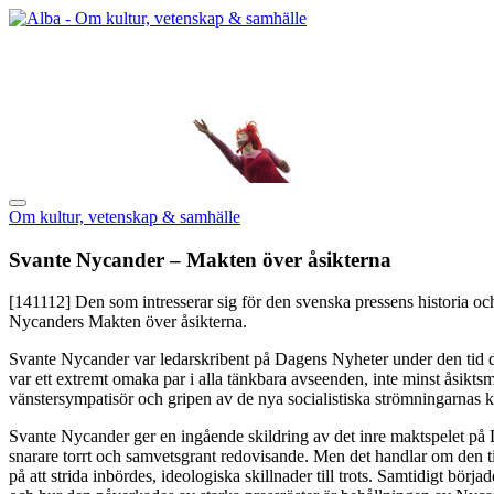
Om kultur, vetenskap & samhälle
Svante Nycander – Makten över åsikterna
[141112]
Den som intresserar sig för den svenska pressens historia oc
Nycanders Makten över åsikterna.
Svante Nycander var ledarskribent på Dagens Nyheter under den tid då
var ett extremt omaka par i alla tänkbara avseenden, inte minst åsiktsm
vänstersympatisör och gripen av de nya socialistiska strömningarnas k
Svante Nycander ger en ingående skildring av det inre maktspelet på DN
snarare torrt och samvetsgrant redovisande. Men det handlar om den ti
på att strida inbördes, ideologiska skillnader till trots. Samtidigt bö