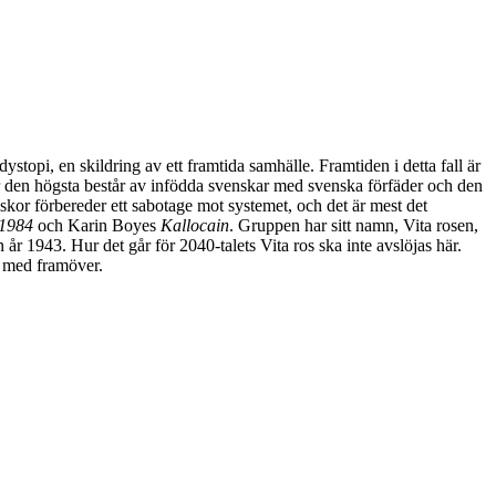
topi, en skildring av ett framtida samhälle. Framtiden i detta fall är
där den högsta består av infödda svenskar med svenska förfäder och den
niskor förbereder ett sabotage mot systemet, och det är mest det
1984
och Karin Boyes
Kallocain
. Gruppen har sitt namn, Vita rosen,
r 1943. Hur det går för 2040-talets Vita ros ska inte avslöjas här.
a med framöver.