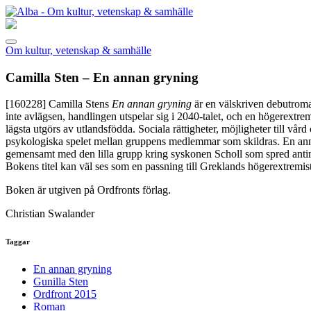
Om kultur, vetenskap & samhälle
Camilla Sten – En annan gryning
[160228]
Camilla Stens
En annan gryning
är en välskriven debutroman
inte avlägsen, handlingen utspelar sig i 2040-talet, och en högerextre
lägsta utgörs av utlandsfödda. Sociala rättigheter, möjligheter till vår
psykologiska spelet mellan gruppens medlemmar som skildras. En annan
gemensamt med den lilla grupp kring syskonen Scholl som spred antinaz
Bokens titel kan väl ses som en passning till Greklands högerextremist
Boken är utgiven på Ordfronts förlag.
Christian Swalander
Taggar
En annan gryning
Gunilla Sten
Ordfront 2015
Roman