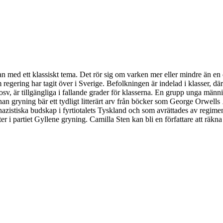
 med ett klassiskt tema. Det rör sig om varken mer eller mindre än en dys
m regering har tagit över i Sverige. Befolkningen är indelad i klasser, 
d osv, är tillgängliga i fallande grader för klasserna. En grupp unga män
 gryning bär ett tydligt litterärt arv från böcker som George Orwells
istiska budskap i fyrtiotalets Tyskland och som avrättades av regimen å
er i partiet Gyllene gryning. Camilla Sten kan bli en författare att räkn