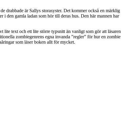
av de drabbade är Sallys storasyster. Det kommer också en märklig
river i den gamla ladan som hör till deras hus. Den här mannen har
lite text och ett lite större typsnitt än vanligt som gör att läsaren
aditionella zombiegenrens egna invanda ”regler” för hur en zombie
åringar som läser boken allt för mycket.