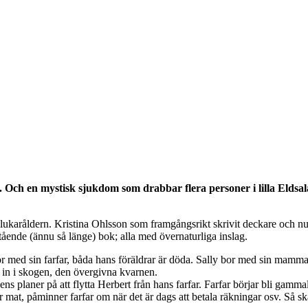
h en mystisk sjukdom som drabbar flera personer i lilla Eldsala. 
e slukaråldern. Kristina Ohlsson som framgångsrikt skrivit deckare och 
stående (ännu så länge) bok; alla med övernaturliga inslag.
bor med sin farfar, båda hans föräldrar är döda. Sally bor med sin mam
t in i skogen, den övergivna kvarnen.
s planer på att flytta Herbert från hans farfar. Farfar börjar bli gamm
mat, påminner farfar om när det är dags att betala räkningar osv. Så ska