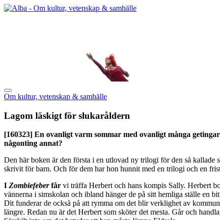
Om kultur, vetenskap & samhälle
Lagom läskigt för slukaråldern
[160323]
En ovanligt varm sommar med ovanligt många getingar. Oc
någonting annat?
Den här boken är den första i en utlovad ny trilogi för den så kallad
skrivit för barn. Och för dem har hon hunnit med en trilogi och en fri
I
Zombiefeber
får
vi träffa Herbert och hans kompis Sally. Herbert 
vännerna i simskolan och ibland hänger de på sitt hemliga ställe en bi
Dit funderar de också på att rymma om det blir verklighet av kommunen
längre. Redan nu är det Herbert som sköter det mesta. Går och handlar 