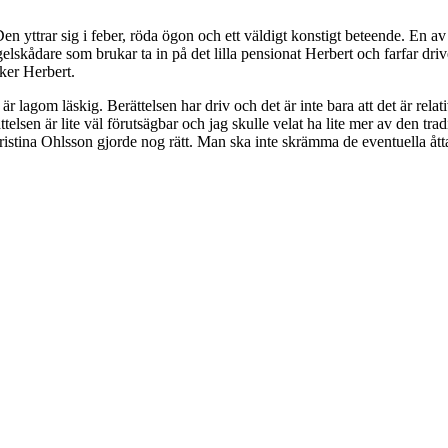
en yttrar sig i feber, röda ögon och ett väldigt konstigt beteende. En 
 fågelskådare som brukar ta in på det lilla pensionat Herbert och farfar d
ker Herbert.
lagom läskig. Berättelsen har driv och det är inte bara att det är relativt 
elsen är lite väl förutsägbar och jag skulle velat ha lite mer av den tr
istina Ohlsson gjorde nog rätt. Man ska inte skrämma de eventuella åtta