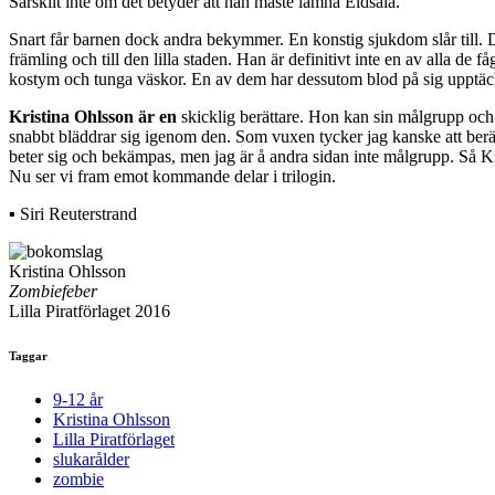
Särskilt inte om det betyder att han måste lämna Eldsala.
Snart får barnen dock andra bekymmer. En konstig sjukdom slår till. D
främling och till den lilla staden. Han är definitivt inte en av alla de
kostym och tunga väskor. En av dem har dessutom blod på sig upptäc
Kristina Ohlsson är en
skicklig berättare. Hon kan sin målgrupp och är 
snabbt bläddrar sig igenom den. Som vuxen tycker jag kanske att berätt
beter sig och bekämpas, men jag är å andra sidan inte målgrupp. Så Kr
Nu ser vi fram emot kommande delar i trilogin.
▪ Siri Reuterstrand
Kristina Ohlsson
Zombiefeber
Lilla Piratförlaget 2016
Taggar
9-12 år
Kristina Ohlsson
Lilla Piratförlaget
slukarålder
zombie