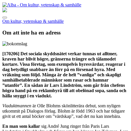
Om kultur, vetenskap & samhälle
Om att inte ha en adress
[170206]
Det sociala skyddsnätet verkar tunnas ut alltmer,
kraven har blivit högre, gränserna trängre och tålamodet
kortare. Vissa företag, som exempelvis hyresvärdar, reagerar i
dag betydligt snabbare än förr på en försenad hyra. Med
vräkning som följd. Många är de helt ”vanliga” och skapligt
samhällsetablerade människor som rasar och hamnar
”utanför”. En sådan är Lars Lindström, som går från chefens
högra hand på en reklambyrå till att obelönad sopa, sanda och
hålla snyggt i en viadukt.
Viaduktmannen
är Olle Blohms skönlitterära debut, som nyligen
utkommit på Dialogos förlag. Blohm är född 1963 och har tidigare
givit ut ett antal böcker om ”värdskap”, vad det nu kan innebära.
En man som kallar
sig André Jung ringer från Paris Lars