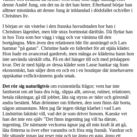
denne André Jung, om det nu är det han heter. Efterhand börjar han
alltmer misstänka att denne Jung är inblandad i dödsfallet och/eller i
Christines liv.
I början av sin vistelse i den franska huvudstaden bor han i
Christines lägenhet, men blir strax bortmotat därifrån. Då flyttar han
in hos Tora som bor vägg i vägg och var väninna till den
bortgångna. Men även den relationen blir för ansträngd och Lars
hamnar ”på gatan”. Christine hade en fallenhet för att stjäla kläder.
Hon hade en avancerad garderob, men många av kläderna hann hon
inte använda särskilt ofta. På en del hänger till och med prislappen
kvar. Det är med hjälp av dessa kläder som Lasse hankar sig fram
ekonomiskt, han säljer dem en och en i en boutique där innehavaren
uppskattar exflickvännens goda smak.
Det rör sig naturligtvis
om existentiella frågor; vem har inte
fantiserat om att bara dra iväg, slippa allt, ansvar, rutiner, relationer,
betala räkningar, gå till jobbet, låta sig styras av tider och göromål
andra bestämt. Man drömmer om friheten, den som finns där borta,
någon annanstans. Men jag får ingen riktigt klarhet i vad Lars
Lindström faktiskt vill, vad det är som driver honom. Kanske vet
han det inte ens själv ”Det finns ingenting jag vill ha därute,
ingenting. De närmaste veckorna ägnar jag all min kraft åt att gå,
låta fötterna ta över efter varandra och föra mig framåt. Vandrar och
blir sittande innan jag reser mig och tar ännu en gata, ännu ett