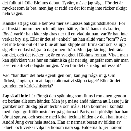
det fullt ut i Olle Blohms debut. Tyvärr, måste jag säga. För det är
mycket som är bra, men jag är rädd att det för mig inte räcker riktigt
hela vägen.
Kanske att jag skulle behöva mer av Lasses bakgrundshistoria. För
att förstå honom mer och möjligen bättre, förstå hans drivkrafter,
förstå varför han låter sig dras ner till en viaduktman, varför han inte
verkar bry sig. Eller är det så ”enkelt” att han alltid varit ”tom”? Att
det inte kom out of the blue att han klippte sitt firmakort och sa upp
sig efter endast några få dagar hemifrån. Men jag får inga ledtrådar
om det, och det tycker jag är en svaghet i Blohms roman. Visst, man
kan självklart visa hur en människa går ner sig, ungefär som när man
läser en artikel i dagstidningen. Men blir det då riktigt intressant?
Vad ”handlar” det hela egentligen om, kan jag fråga mig. Om
förlust, längtan, om att tappa alternativt släppa taget? Eller är det i
grunden en kärlekshistoria?
Jag skall inte
här föregå den spänning som finns i romanen genom
att berätta allt som händer. Men jag måste ändå nämna att Lasse ju är
grafiker och duktig på att teckna och måla. Han kommer i kontakt
med några graffittikonstnärer på gatorna i Paris, och plötsligt har han
börjat spraya, och senare med krita, teckna bilden av den han tror är
André Jung över hela staden. Han är närmast besatt av bilden av
”duet” och verkar vilja ha honom nära sig. Bilderna följer honom i