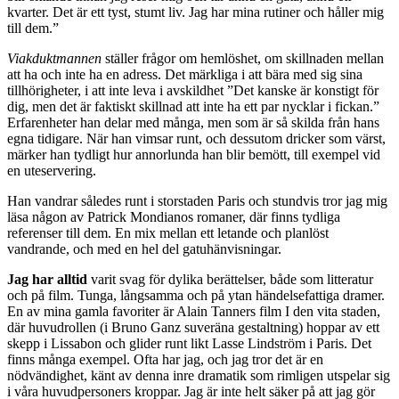
kvarter. Det är ett tyst, stumt liv. Jag har mina rutiner och håller mig
till dem.”
Viakduktmannen
ställer frågor om hemlöshet, om skillnaden mellan
att ha och inte ha en adress. Det märkliga i att bära med sig sina
tillhörigheter, i att inte leva i avskildhet ”Det kanske är konstigt för
dig, men det är faktiskt skillnad att inte ha ett par nycklar i fickan.”
Erfarenheter han delar med många, men som är så skilda från hans
egna tidigare. När han vimsar runt, och dessutom dricker som värst,
märker han tydligt hur annorlunda han blir bemött, till exempel vid
en uteservering.
Han vandrar således runt i storstaden Paris och stundvis tror jag mig
läsa någon av Patrick Mondianos romaner, där finns tydliga
referenser till dem. En mix mellan ett letande och planlöst
vandrande, och med en hel del gatuhänvisningar.
Jag har alltid
varit svag för dylika berättelser, både som litteratur
och på film. Tunga, långsamma och på ytan händelsefattiga dramer.
En av mina gamla favoriter är Alain Tanners film I den vita staden,
där huvudrollen (i Bruno Ganz suveräna gestaltning) hoppar av ett
skepp i Lissabon och glider runt likt Lasse Lindström i Paris. Det
finns många exempel. Ofta har jag, och jag tror det är en
nödvändighet, känt av denna inre dramatik som rimligen utspelar sig
i våra huvudpersoners kroppar. Jag är inte helt säker på att jag gör