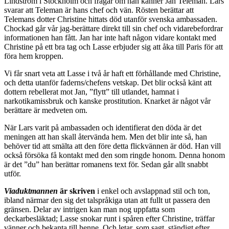
Lindström i Stockholm och frågar om han känner Jan Teleman. Lars
svarar att Teleman är hans chef och vän. Rösten berättar att
Telemans dotter Christine hittats död utanför svenska ambassaden.
Chockad går vår jag-berättare direkt till sin chef och vidarebefordrar
informationen han fått. Jan har inte haft någon vidare kontakt med
Christine på ett bra tag och Lasse erbjuder sig att åka till Paris för att
föra hem kroppen.
Vi får snart veta att Lasse i två år haft ett förhållande med Christine,
och detta utanför faderns/chefens vetskap. Det blir också känt att
dottern rebellerat mot Jan, ”flytt” till utlandet, hamnat i
narkotikamissbruk och kanske prostitution. Knarket är något vår
berättare är medveten om.
När Lars varit på ambassaden och identifierat den döda är det
meningen att han skall återvända hem. Men det blir inte så, han
behöver tid att smälta att den före detta flickvännen är död. Han vill
också försöka få kontakt med den som ringde honom. Denna honom
är det ”du” han berättar romanens text för. Sedan går allt snabbt
utför.
Viaduktmannen
är skriven
i enkel och avslappnad stil och ton,
ibland närmar den sig det talspråkiga utan att fullt ut passera den
gränsen. Delar av intrigen kan man nog uppfatta som
deckarbesläktad; Lasse snokar runt i spåren efter Christine, träffar
vänner och bekanta till henne. Och letar, som sagt, ständigt efter