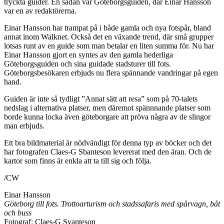
tryckta guider. En sådan var Göteborgsguiden, där Einar Hansson
var en av redaktörerna.
Einar Hansson har trampat på i både gamla och nya fotspår, bland
annat inom Walknet. Också det en växande trend, där små grupper
lotsas runt av en guide som man betalar en liten summa för. Nu har
Einar Hansson gjort en syntes av den gamla hederliga
Göteborgsguiden och sina guidade stadsturer till fots.
Göteborgsbesökaren erbjuds nu flera spännande vandringar på egen
hand.
Guiden är inte så tydligt ”Annat sätt att resa” som på 70-talets
nedslag i alternativa platser, men däremot spännnande platser som
borde kunna locka även göteborgare att pröva några av de slingor
man erbjuds.
Ett bra bildmaterial är nödvändigt för denna typ av böcker och det
har fotografen Claes-G Sbanteson levererat med den äran. Och de
kartor som finns är enkla att ta till sig och följa.
/CW
Einar Hansson
Göteborg till fots. Trottoarturism och stadssafaris med spårvagn, båt
och buss
Fotograf: Claes-G Svanteson