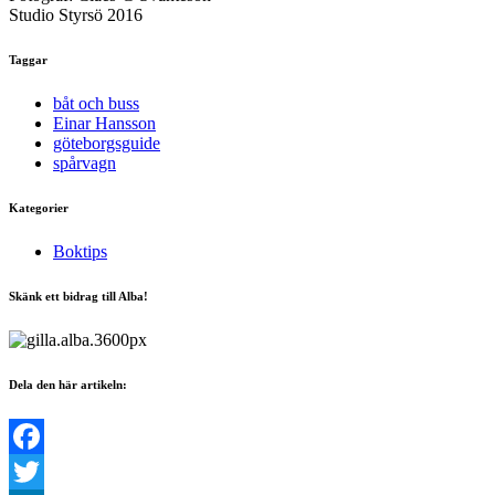
Studio Styrsö 2016
Taggar
båt och buss
Einar Hansson
göteborgsguide
spårvagn
Kategorier
Boktips
Skänk ett bidrag till Alba!
Dela den här artikeln:
Facebook