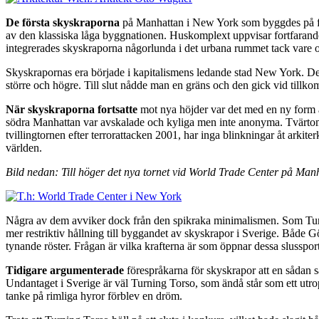
De första skyskraporna
på Manhattan i New York som byggdes på fram
av den klassiska låga byggnationen. Huskomplext uppvisar fortfarande
integrerades skyskraporna någorlunda i det urbana rummet tack vare off
Skyskrapornas era började i kapitalismens ledande stad New York. Den
större och högre. Till slut nådde man en gräns och den gick vid tillk
När skyskraporna fortsatte
mot nya höjder var det med en ny form av
södra Manhattan var avskalade och kyliga men inte anonyma. Tvärtom hö
tvillingtornen efter terrorattacken 2001, har inga blinkningar åt arkit
världen.
Bild nedan: Till höger det nya tornet vid World Trade Center på Man
Några av dem avviker dock från den spikraka minimalismen. Som Turning 
mer restriktiv hållning till byggandet av skyskrapor i Sverige. Både 
tynande röster. Frågan är vilka krafterna är som öppnar dessa slussport
Tidigare argumenterade
förespråkarna för skyskrapor att en sådan sät
Undantaget i Sverige är väl Turning Torso, som ändå står som ett utropst
tanke på rimliga hyror förblev en dröm.