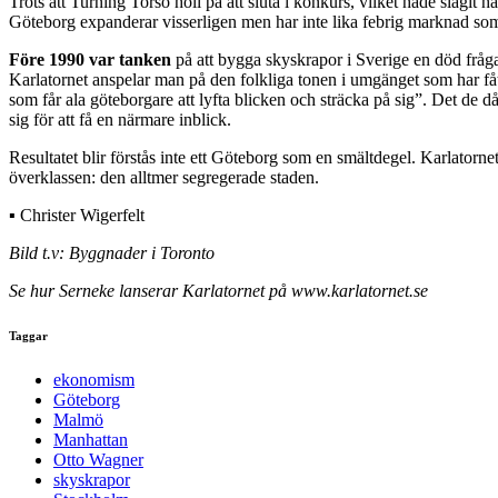
Trots att Turning Torso höll på att sluta i konkurs, vilket hade slagi
Göteborg expanderar visserligen men har inte lika febrig marknad som 
Före 1990 var tanken
på att bygga skyskrapor i Sverige en död fråga.
Karlatornet anspelar man på den folkliga tonen i umgänget som har fåt
som får ala göteborgare att lyfta blicken och sträcka på sig”. Det de 
sig för att få en närmare inblick.
Resultatet blir förstås inte ett Göteborg som en smältdegel. Karlator
överklassen: den alltmer segregerade staden.
▪ Christer Wigerfelt
Bild t.v: Byggnader i Toronto
Se hur Serneke lanserar Karlatornet på www.karlatornet.se
Taggar
ekonomism
Göteborg
Malmö
Manhattan
Otto Wagner
skyskrapor