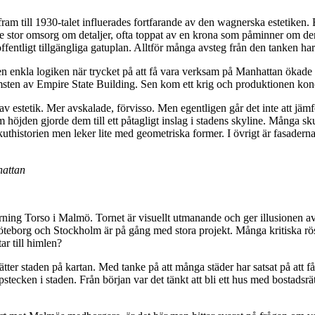
 till 1930-talet influerades fortfarande av den wagnerska estetiken. 
 stor omsorg om detaljer, ofta toppat av en krona som påminner om den e
entligt tillgängliga gatuplan. Alltför många avsteg från den tanken har 
 enkla logiken när trycket på att få vara verksam på Manhattan ökade 
omsten av Empire State Building. Sen kom ett krig och produktionen kon
 estetik. Mer avskalade, förvisso. Men egentligen går det inte att jäm
jden gjorde dem till ett påtagligt inslag i stadens skyline. Många sku
erkuthistorien men leker lite med geometriska former. I övrigt är fasade
hattan
Torso i Malmö. Tornet är visuellt utmanande och ger illusionen av att s
Göteborg och Stockholm är på gång med stora projekt. Många kritiska rös
ar till himlen?
ter staden på kartan. Med tanke på att många städer har satsat på att få 
ecken i staden. Från början var det tänkt att bli ett hus med bostadsrätt