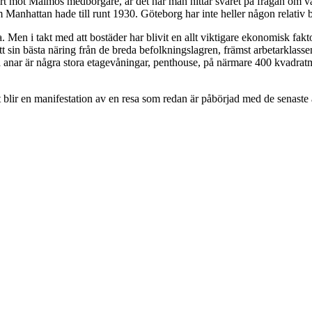
t hårt mot Malmös medborgare, är det här man hittar svaret på frågan om 
Manhattan hade till runt 1930. Göteborg har inte heller någon relativ b
 Men i takt med att bostäder har blivit en allt viktigare ekonomisk fakto
t sin bästa näring från de breda befolkningslagren, främst arbetarklass
då anar är några stora etagevåningar, penthouse, på närmare 400 kvadratme
net blir en manifestation av en resa som redan är påbörjad med de senas