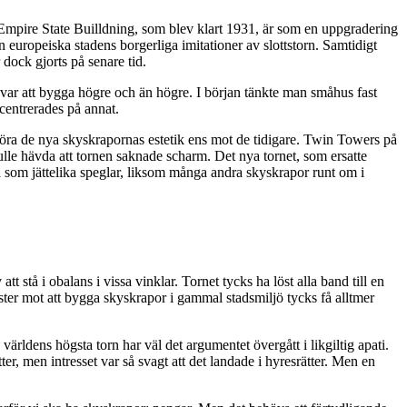
Empire State Builldning, som blev klart 1931, är som en uppgradering
uropeiska stadens borgerliga imitationer av slottstorn. Samtidigt
dock gjorts på senare tid.
var att bygga högre och än högre. I början tänkte man småhus fast
centrerades på annat.
föra de nya skyskrapornas estetik ens mot de tidigare. Twin Towers på
lle hävda att tornen saknade scharm. Det nya tornet, som ersatte
rna som jättelika speglar, liksom många andra skyskrapor runt om i
tå i obalans i vissa vinklar. Tornet tycks ha löst alla band till en
ter mot att bygga skyskrapor i gammal stadsmiljö tycks få alltmer
världens högsta torn har väl det argumentet övergått i likgiltig apati.
er, men intresset var så svagt att det landade i hyresrätter. Men en