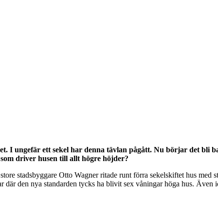
. I ungefär ett sekel har denna tävlan pågått. Nu börjar det bli ba
om driver husen till allt högre höjder?
s store stadsbyggare Otto Wagner ritade runt förra sekelskiftet hus med
ar där den nya standarden tycks ha blivit sex våningar höga hus. Även