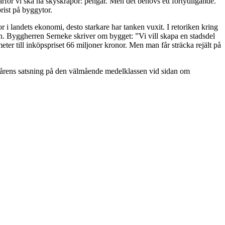
varför vi ska ha skyskrapor: pengar. Men det behövs ett förtydligande.
rist på byggytor.
r i landets ekonomi, desto starkare har tanken vuxit. I retoriken kring
en. Byggherren Serneke skriver om bygget: ”Vi vill skapa en stadsdel
ter till inköpspriset 66 miljoner kronor. Men man får sträcka rejält på
te årens satsning på den välmående medelklassen vid sidan om