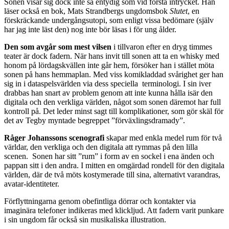
Sonen visar sig dock inte så entydig som vid första intrycket. Han
läser också en bok, Mats Strandbergs ungdomsbok
Slutet
, en
förskräckande undergångsutopi, som enligt vissa bedömare (själv
har jag inte läst den) nog inte bör läsas i för ung ålder.
Den som avgår som mest vilsen
i tillvaron efter en dryg timmes
teater är dock fadern. När hans invit till sonen att ta en whisky med
honom på lördagskvällen inte går hem, försöker han i stället möta
sonen på hans hemmaplan. Med viss komikladdad svårighet ger han
sig in i dataspelsvärlden via dess speciella terminologi. I sin iver
drabbas han snart av problem genom att inte kunna hålla isär den
digitala och den verkliga världen, något som sonen däremot har full
kontroll på. Det leder minst sagt till komplikationer, som gör skäl för
det av Tegby myntade begreppet ”förväxlingsdramady”.
Råger Johanssons scenografi
skapar med enkla medel rum för två
världar, den verkliga och den digitala att rymmas på den lilla
scenen. Sonen har sitt ”rum” i form av en sockel i ena änden och
pappan sitt i den andra. I mitten en omgärdad rondell för den digitala
världen, där de två möts kostymerade till sina, alternativt varandras,
avatar-identiteter.
Förflyttningarna genom obefintliga dörrar och kontakter via
imaginära telefoner indikeras med klickljud. Att fadern varit punkare
i sin ungdom får också sin musikaliska illustration.