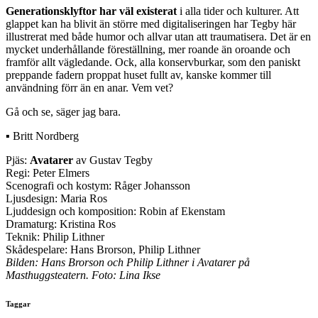
Generationsklyftor har väl existerat
i alla tider och kulturer. Att
glappet kan ha blivit än större med digitaliseringen har Tegby här
illustrerat med både humor och allvar utan att traumatisera. Det är en
mycket underhållande föreställning, mer roande än oroande och
framför allt vägledande. Ock, alla konservburkar, som den paniskt
preppande fadern proppat huset fullt av, kanske kommer till
användning förr än en anar. Vem vet?
Gå och se, säger jag bara.
▪ Britt Nordberg
Pjäs:
Avatarer
av Gustav Tegby
Regi: Peter Elmers
Scenografi och kostym: Råger Johansson
Ljusdesign: Maria Ros
Ljuddesign och komposition: Robin af Ekenstam
Dramaturg: Kristina Ros
Teknik: Philip Lithner
Skådespelare: Hans Brorson, Philip Lithner
Bilden: Hans Brorson och Philip Lithner i Avatarer på
Masthuggsteatern. Foto: Lina Ikse
Taggar