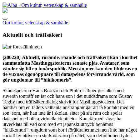
Om kultur, vetenskap & samhälle
Aktuellt och träffsäkert
[200220]
Aktuellt, rörande, roande och träffsäkert kan i korthet
sammanfatta Masthuggsteaterns senaste pjäs, Avatarer, som
vänder sig till en tonårspublik. Men än mer kan den tituleras en
de vuxnas ögonöppnare till dataspelens förvirrande värld, som
gör ungdomar till ”hikikomoris”.
Skådespelarna Hans Brorson och Philip Lithner gestaltar med
suverän tonträff en far och hans son i det nutidsdrama som Gustav
Tegby med träffsäker dialog skrivit för Masthuggsteatern. Det
handlar om en faders valhänta ansträngningar att få kontakt med en
son, som, när han inte är i skolan, sitter på sitt rum och spelar
dataspel med olika virtuella identiteter. Kan därmed sägas ha
utvecklats till vad som med ett japanskt uttryck benämns
”hikikomori”, ungdom som bor i föräldrahemmet men inte har något
socialt liv utöver en stark närvaro på nätet, som definitionen lyder.