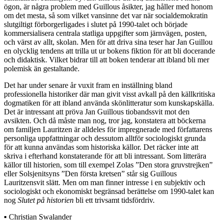
ögon, är några problem med Guillous åsikter, jag håller med honom
om det mesta, så som vilket vansinne det var när socialdemokratin
slutgiltigt förborgerligades i slutet på 1990-talet och började
kommersialisera centrala statliga uppgifter som järnvägen, posten,
och värst av allt, skolan. Men för att driva sina teser har Jan Guillou
en olycklig tendens att trilla ut ur bokens fiktion för att bli docerande
och didaktisk. Vilket bidrar till att boken tenderar att ibland bli mer
polemisk än gestaltande.
Det har under senare år vuxit fram en inställning bland
professionella historiker där man givit visst avkall på den källkritiska
dogmatiken för att ibland använda skönlitteratur som kunskapskälla.
Det är intressant att pröva Jan Guillous tiobandssvit mot den
avsikten. Och då måste man nog, tror jag, konstatera att böckerna
om familjen Lauritzen är alldeles för impregnerade med författarens
personliga uppfattningar och dessutom alltför sociologiskt grunda
för att kunna användas som historiska källor. Det räcker inte att
skriva i efterhand konstaterande för att bli intressant. Som litterära
källor till historien, som till exempel Zolas ”Den stora gruvstrejken”
eller Solsjenitsyns ”Den första kretsen” står sig Guillous
Lauritzensvit slätt. Men om man finner intresse i en subjektiv och
sociologiskt och ekonomiskt begränsad berättelse om 1990-talet kan
nog
Slutet på historien
bli ett trivsamt tidsfördriv.
▪ Christian Swalander