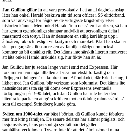
Jan Guillou gillar ju
att vara provokativ. I ett antal dagboksinslag
låter han onkel Harald beskriva sin tid som officer i SS elitförband,
som var ansvarigt för några av de vidrigaste krigsförbrytelser
historien känner. Men onkel Harald är ju också en Lauritzen, så han
har genom egendomliga slumpar undvikit att personligen delta i
massmord och tortyr. Han är dessutom en stilig karl långt upp i
åttioåren, rak och reslig i vit kostym och monokel. Klart han ska ha
sina pengar, särskilt som resten av familjen därigenom också
kommer att bli omätligt rik. Det känns inte särskilt litterärt motiverat
att låta onkel Harald urskulda sig, hur fiktiv han än är.
Jan Guillou har ju sedan länge varit i strid med Expressen. Här
försummar han inga tillfällen att visa hur etiskt förkastlig och
förljugen tidningen är. I kontrast mot Aftonbladet, där Eric Letang, i
likhet med Jan Guillou, blir verksam som kolumnist. Det känns lite
nattståndet att sätta sig till doms över Expressens eventuella
förlöpningar på 1990-talet, och Jan Guillou har inte heller den
litterära kapaciteten att göra kritiken mot en tidning minnesvärd, så
som till exempel Strindberg kunde göra.
Sviten om 1900-talet
var bäst i början, då Guillou kunde fabulera
mer fritt kring familjen. De senare delarna har alltmer präglats, och
begränsats av, hans personliga synfält när det gäller
samhällsutvecklingen. Tyvärr. Inte för att det, åtminstone i mina