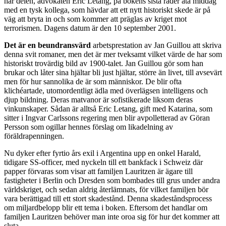
här delen, advokaten Eric Letang, på bokens sista rader äta middag
med en tysk kollega, som hävdar att ett nytt historiskt skede är på
väg att bryta in och som kommer att präglas av kriget mot
terrorismen. Dagens datum är den 10 september 2001.
Det är en beundransvärd
arbetsprestation av Jan Guillou att skriva
denna svit romaner, men det är mer tveksamt vilket värde de har som
historiskt trovärdig bild av 1900-talet. Jan Guillou gör som han
brukar och låter sina hjältar bli just hjältar, större än livet, till avsevärt
men för hur sannolika de är som människor. De blir ofta
klichéartade, utomordentligt ädla med överlägsen intelligens och
djup bildning. Deras matvanor är sofistikerade liksom deras
vinkunskaper. Sådan är alltså Eric Letang, gift med Katarina, som
sitter i Ingvar Carlssons regering men blir avpolletterad av Göran
Persson som ogillar hennes förslag om likadelning av
föräldrapenningen.
Nu dyker efter fyrtio års exil i Argentina upp en onkel Harald,
tidigare SS-officer, med nyckeln till ett bankfack i Schweiz där
papper förvaras som visar att familjen Lauritzen är ägare till
fastigheter i Berlin och Dresden som bombades till grus under andra
världskriget, och sedan aldrig återlämnats, för vilket familjen bör
vara berättigad till ett stort skadestånd. Denna skadeståndsprocess
om miljardbelopp blir ett tema i boken. Eftersom det handlar om
familjen Lauritzen behöver man inte oroa sig för hur det kommer att
sluta.