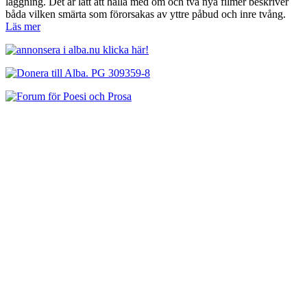
läggning. Det är lätt att hålla med om och två nya filmer beskriver
båda vilken smärta som förorsakas av yttre påbud och inre tvång.
Läs mer