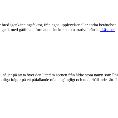
apar bred igenkänningsfaktor, från egna upplevelser eller andra berättel
 tragedi, med gåtfulla informationsluckor som narrativt bränsle.
Läs mer
u håller på att ta över den litterära scenen från äldre stora namn som 
iga frågor på ett påfallande ofta tillgängligt och underhållande sätt. I