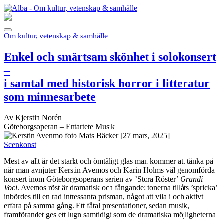
Om kultur, vetenskap & samhälle
Enkel och smärtsam skönhet i solokonsert
–
i samtal med historisk horror i litteratur
som minnesarbete
Av Kjerstin Norén
Göteborgsoperan – Entartete Musik
[27 mars, 2025]
Scenkonst
Mest av allt är det starkt och ömtåligt glas man kommer att tänka på
när man avnjuter Kerstin Avemos och Karin Holms väl genomförda
konsert inom Göteborgsoperans serien av ’Stora Röster’
Grandi
Voci
. Avemos röst är dramatisk och fångande: tonerna tillåts ’spricka’
inbördes till en rad intressanta prisman, något att vila i och aktivt
erfara på samma gång. Ett fåtal presentationer, sedan musik,
framförandet ges ett lugn samtidigt som de dramatiska möjligheterna