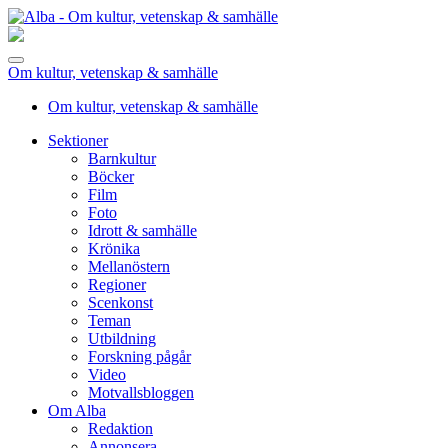
Om kultur, vetenskap & samhälle
Om kultur, vetenskap & samhälle
Sektioner
Barnkultur
Böcker
Film
Foto
Idrott & samhälle
Krönika
Mellanöstern
Regioner
Scenkonst
Teman
Utbildning
Forskning pågår
Video
Motvallsbloggen
Om Alba
Redaktion
Annonsera