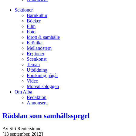
Sektioner
Barnkultur
Böcker
Film
Foto
Idrott & samhälle
Krönika
Mellanöstern
Regioner
Scenkonst
Teman
Utbildning
Forskning pågår
Video
Motvallsbloggen
Om Alba
Redaktion
Annonsera
Rädslan som samhällsspegel
Av Siri Reuterstrand
[13 september, 2012]