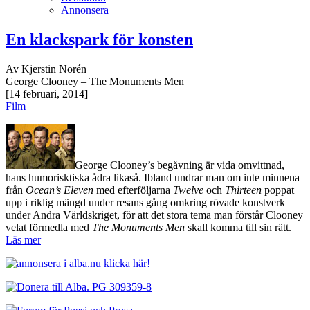
Annonsera
En klackspark för konsten
Av Kjerstin Norén
George Clooney – The Monuments Men
[14 februari, 2014]
Film
George Clooney’s begåvning är vida omvittnad,
hans humorisktiska ådra likaså. Ibland undrar man om inte minnena
från
Ocean’s Eleven
med efterföljarna
Twelve
och
Thirteen
poppat
upp i riklig mängd under resans gång omkring rövade konstverk
under Andra Världskriget, för att det stora tema man förstår Clooney
velat förmedla med
The Monuments Men
skall komma till sin rätt.
Läs mer