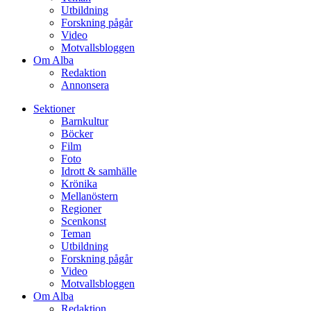
Utbildning
Forskning pågår
Video
Motvallsbloggen
Om Alba
Redaktion
Annonsera
Sektioner
Barnkultur
Böcker
Film
Foto
Idrott & samhälle
Krönika
Mellanöstern
Regioner
Scenkonst
Teman
Utbildning
Forskning pågår
Video
Motvallsbloggen
Om Alba
Redaktion