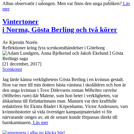
Albas observatör i salongen. Men var finns den unga publiken?
Läs
mer
Vintertoner
i Norma, Gösta Berling och två körer
Av Kjerstin Norén
Reflektioner kring fyra scenkonsthändelser i Göteborg
[21 december, 2017]
Scenkonst
Jag lärde känna verklighetens Gösta Berling i en kvinnas gestalt.
Hon var mor till min dotters bästa väninna i skolåldern och hon är
den unga kvinnan i Tove Ditlevsens roman
Wilhelms værelse
(
Wilhelms rum
) där Malene, som hon heter i verkligheten, var
älskarinna till författarinnans man. Mannen var den kraftfulle
redaktören för Ekstra Bladet i Köpenhamn, Victor Andreasen, vars
kvinnohistorier så vida överstiger kampanjmaterialet vi för
närvarande omges av, att de senare kunde förpassas direkt till
barnkammaren.
Läs mer