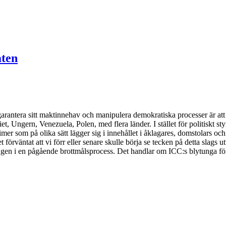
aten
arantera sitt maktinnehav och manipulera demokratiska processer är att d
kiet, Ungern, Venezuela, Polen, med flera länder. I stället för politiskt s
imer som på olika sätt lägger sig i innehållet i åklagares, domstolars oc
förväntat att vi förr eller senare skulle börja se tecken på detta slags ut
rderingen i en pågående brottmålsprocess. Det handlar om ICC:s blytung