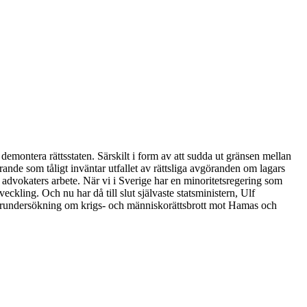
emontera rättsstaten. Särskilt i form av att sudda ut gränsen mellan
tyrande som tåligt inväntar utfallet av rättsliga avgöranden om lagars
h advokaters arbete. När vi i Sverige har en minoritetsregering som
veckling. Och nu har då till slut självaste statsministern, Ulf
a förundersökning om krigs- och människorättsbrott mot Hamas och