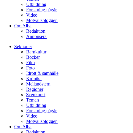
Utbildning
Forskning pågår
Video
Motvallsbloggen
Om Alba
Redaktion
Annonsera
Sektioner
Barnkultur
Böcker
Film
Foto
Idrott & samhälle
Krönika
Mellanöstern
Regioner
Scenkonst
Teman
Utbildning
Forskning pågår
Video
Motvallsbloggen
Om Alba
Redaktion