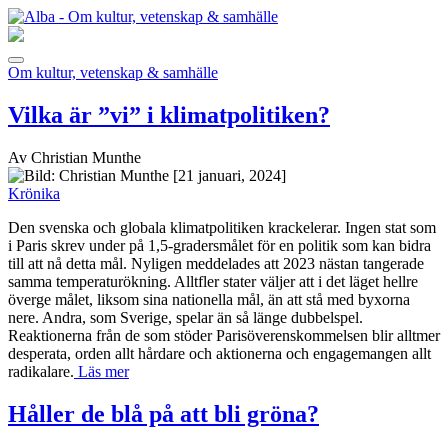
Om kultur, vetenskap & samhälle
Vilka är ”vi” i klimatpolitiken?
Av Christian Munthe
[21 januari, 2024]
Krönika
Den svenska och globala klimatpolitiken krackelerar. Ingen stat som
i Paris skrev under på 1,5-gradersmålet för en politik som kan bidra
till att nå detta mål. Nyligen meddelades att 2023 nästan tangerade
samma temperaturökning. Alltfler stater väljer att i det läget hellre
överge målet, liksom sina nationella mål, än att stå med byxorna
nere. Andra, som Sverige, spelar än så länge dubbelspel.
Reaktionerna från de som stöder Parisöverenskommelsen blir alltmer
desperata, orden allt hårdare och aktionerna och engagemangen allt
radikalare.
Läs mer
Håller de blå på att bli gröna?