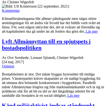
Av Christer Wigerfelt
[22 september, 2021]
Kommentar
Klimatförsämringarna blir alltmer påträngande men några större
ansträngningar för att ändra vår livsstil har det hittills varit svårt att
finna. För, som någon uttryckte det, det är svårare att föreställa sig
att kapitalismen ska gå under än att Jorden ska göra det.
Läs mer
Lyft Allmännyttan till en spjutspets i
bostadspolitiken
Av Ove Sernhede, Lennart Sjöstedt, Christer Wigerfelt
[24 maj, 2017]
Opinion
Bostadsbristen är stor. Det måste byggas hyresrätter till rimliga
priser. Vänsterpartiet kräver skapandet av ett statligt byggbolag för
att utmana den bristande konkurrensen i byggsektorn. Parallellt
måste Allmännyttan lösgöra sig från marknadstänkandet och ta sig in
politikens sfär för att bli en del av det långsiktiga arbetet för ett
samhälle där bostaden är en social rättighet.
Läs mer
Känd miljöaktivist ändrar ståndpunkt