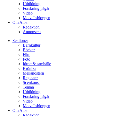
Utbildning
Forskning pågår
Video
Motvallsbloggen
Om Alba
Redaktion
Annonsera
Sektioner
Barnkultur
Böcker
Film
Foto
Idrott & samhälle
Krönika
Mellanöstern
Regioner
Scenkonst
Teman
Utbildning
Forskning pågår
Video
Motvallsbloggen
Om Alba
Redaktion