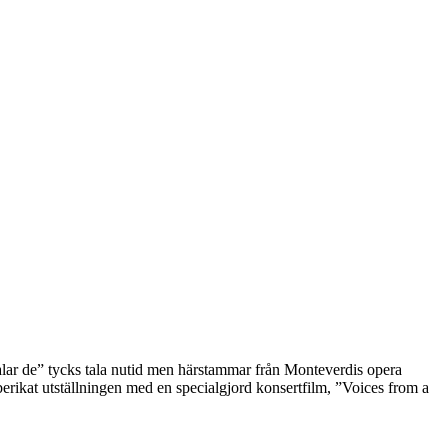
 talar de” tycks tala nutid men härstammar från Monteverdis opera
 berikat utställningen med en specialgjord konsertfilm, ”Voices from a