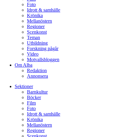
Foto
Idrott & samhälle
Krönika
Mellanöstern
Regioner
Scenkonst
Teman
Utbildning
Forskning pågår
Video
Motvallsbloggen
Om Alba
Redaktion
Annonsera
Sektioner
Barnkultur
Böcker
Film
Foto
Idrott & samhälle
Krönika
Mellanöstern
Regioner
Scenkonst