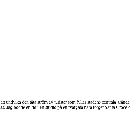
 att undvika den täta ström av turister som fyller stadens centrala gränd
ängas. Jag bodde en tid i en studio på en tvärgata nära torget Santa Cro