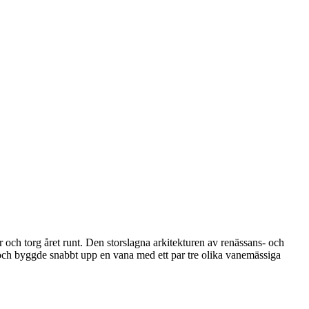
er och torg året runt. Den storslagna arkitekturen av renässans- och
ce och byggde snabbt upp en vana med ett par tre olika vanemässiga