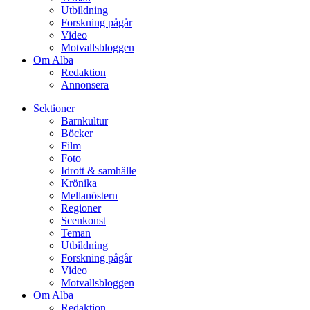
Utbildning
Forskning pågår
Video
Motvallsbloggen
Om Alba
Redaktion
Annonsera
Sektioner
Barnkultur
Böcker
Film
Foto
Idrott & samhälle
Krönika
Mellanöstern
Regioner
Scenkonst
Teman
Utbildning
Forskning pågår
Video
Motvallsbloggen
Om Alba
Redaktion