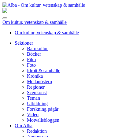
Om kultur, vetenskap & samhälle
Om kultur, vetenskap & samhälle
Sektioner
Barnkultur
Böcker
Film
Foto
Idrott & samhälle
Krönika
Mellanöstern
Regioner
Scenkonst
Teman
Utbildning
Forskning pågår
Video
Motvallsbloggen
Om Alba
Redaktion
Annonsera