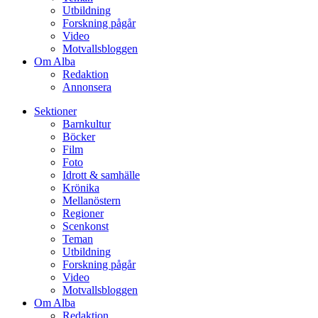
Utbildning
Forskning pågår
Video
Motvallsbloggen
Om Alba
Redaktion
Annonsera
Sektioner
Barnkultur
Böcker
Film
Foto
Idrott & samhälle
Krönika
Mellanöstern
Regioner
Scenkonst
Teman
Utbildning
Forskning pågår
Video
Motvallsbloggen
Om Alba
Redaktion