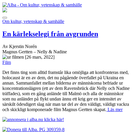
Om kultur, vetenskap & samhälle
En kärlekselegi från avgrunden
Av Kjerstin Norén
Magnus Gertten – Nelly & Nadine
[26 mars, 2022]
Film
Det finns ting som alltid framstår lika omöjliga att konfronteras med,
holocaust är en av dem, det nu pågående överfallet på Ukraina en
annan. Sammanfallet mellan bilderna av människorna befriade ur
koncentrationslägren (ett av dem Ravensbrück där Nelly och Nadine
träffades), som en gång anlände till Malmö och alla de människor
som nu anländer på flykt undan ännu ett krig ger en intensitet av
särskilt ödesdigert slag när man tar del av den väldigt, väldigt vackra
och skickligt komponerade film Magnus Gertten skapat.
Läs mer