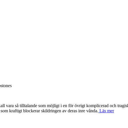
bstones
ll vara så tilltalande som möjligt i en för övrigt komplicerad och tragisk
som kraftigt blockerar skildringen av deras inre vånda.
Läs mer