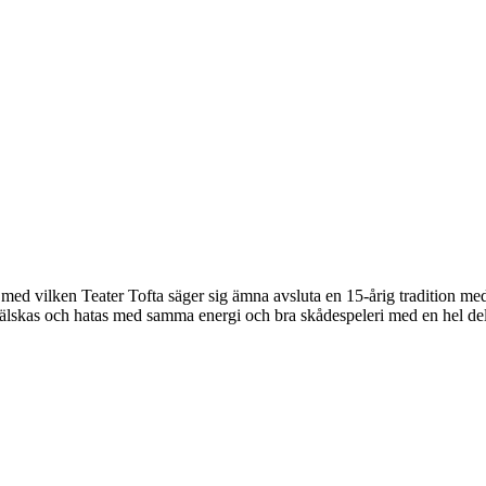
d vilken Teater Tofta säger sig ämna avsluta en 15-årig tradition med b
de älskas och hatas med samma energi och bra skådespeleri med en hel de