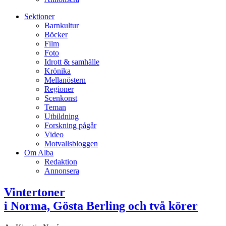
Sektioner
Barnkultur
Böcker
Film
Foto
Idrott & samhälle
Krönika
Mellanöstern
Regioner
Scenkonst
Teman
Utbildning
Forskning pågår
Video
Motvallsbloggen
Om Alba
Redaktion
Annonsera
Vintertoner
i Norma, Gösta Berling och två körer