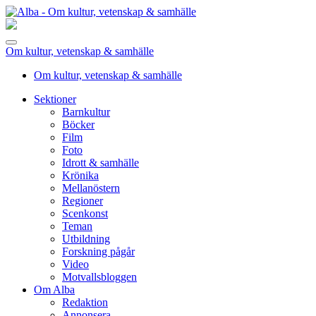
Om kultur, vetenskap & samhälle
Om kultur, vetenskap & samhälle
Sektioner
Barnkultur
Böcker
Film
Foto
Idrott & samhälle
Krönika
Mellanöstern
Regioner
Scenkonst
Teman
Utbildning
Forskning pågår
Video
Motvallsbloggen
Om Alba
Redaktion
Annonsera