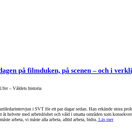
dagen på filmduken, på scenen – och i verkl
fer – Våldets historia
 partiledarintervjun i SVT för ett par dagar sedan. Han erkände stora pro
t åt helvete med arbetslöshet och våld i utsatta områden som konsekvens,
ste arbeta, vi måste alla arbeta, alltid arbeta, bidra.
Läs mer