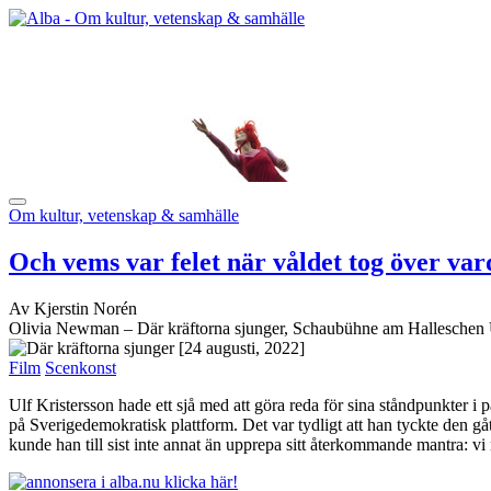
Om kultur, vetenskap & samhälle
Och vems var felet när våldet tog över var
Av Kjerstin Norén
Olivia Newman – Där kräftorna sjunger, Schaubühne am Halleschen U
[24 augusti, 2022]
Film
Scenkonst
Ulf Kristersson hade ett sjå med att göra reda för sina ståndpunkter i
på Sverigedemokratisk plattform. Det var tydligt att han tyckte den gåt
kunde han till sist inte annat än upprepa sitt återkommande mantra: vi må