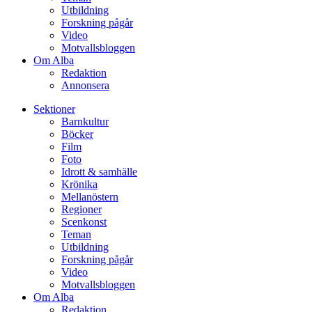
Utbildning
Forskning pågår
Video
Motvallsbloggen
Om Alba
Redaktion
Annonsera
Sektioner
Barnkultur
Böcker
Film
Foto
Idrott & samhälle
Krönika
Mellanöstern
Regioner
Scenkonst
Teman
Utbildning
Forskning pågår
Video
Motvallsbloggen
Om Alba
Redaktion