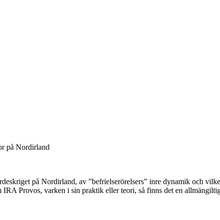
or på Nordirland
nbördeskriget på Nordirland, av ”befrielserörelsers” inre dynamik och vi
om IRA Provos, varken i sin praktik eller teori, så finns det en allmängil